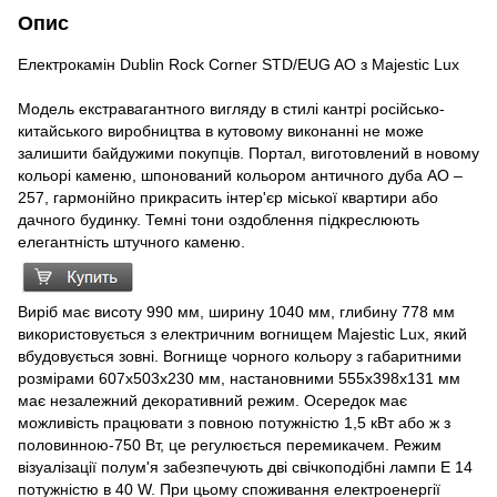
Опис
Електрокамін Dublin Rock Corner STD/EUG AO з Majestic Lux
Модель екстравагантного вигляду в стилі кантрі російсько-
китайського виробництва в кутовому виконанні не може
залишити байдужими покупців. Портал, виготовлений в новому
кольорі каменю, шпонований кольором античного дуба AO –
257, гармонійно прикрасить інтер'єр міської квартири або
дачного будинку. Темні тони оздоблення підкреслюють
елегантність штучного каменю.
Виріб має висоту 990 мм, ширину 1040 мм, глибину 778 мм
використовується з електричним вогнищем Majestic Lux, який
вбудовується зовні. Вогнище чорного кольору з габаритними
розмірами 607х503х230 мм, настановними 555х398х131 мм
має незалежний декоративний режим. Осередок має
можливість працювати з повною потужністю 1,5 кВт або ж з
половинною-750 Вт, це регулюється перемикачем. Режим
візуалізації полум'я забезпечують дві свічкоподібні лампи Е 14
потужністю в 40 W. При цьому споживання електроенергії