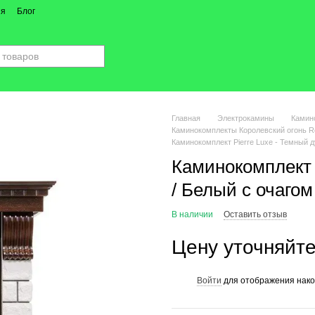
ия
Блог
Главная
Электрокамины
Камин
Каминокомплекты Королевский огонь R
Каминокомплект Pierre Luxe - Темный д
Каминокомплект 
/ Белый с очагом
В наличии
Оставить отзыв
Цену уточняйт
Войти
для отображения нако
%