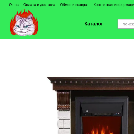
Перейти к основному контенту
О нас
Оплата и доставка
Обмен и возврат
Контактная информац
Каталог