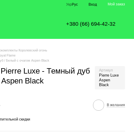
Мой заказ
Укр
Рус
Вход
+380 (66) 694-42-32
окомплекты Королевский огонь
oyal Flame
уб / Белый с очагом Aspen Black
Pierre Luxe - Темный дуб
Артикул
Pierre Luxe
 Aspen Black
Aspen
Black
е
В желания
пительной скидки