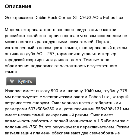
Описание
Электрокамин Dublin Rock Corner STD/EUG AO с Fobos Lux
Модель экстравагантного внешнего вида в стиле кантри
российско-китайского производства в угловом исполнении не
может оставить равнодушными покупателей. Портал,
изготовленный в новом цвете камня, шпонированный цветом
античного дуба AO – 257, гармонично украсит интерьер
городской квартиры или дачного дома. Темные тона
обрамления подчеркивают элегантность искусственного
камня.
Изделие имеет высоту 990 мм, ширину 1040 мм, глубину 778
мм используется с электрическим очагом Fobos Lux , который
встраивается снаружи. Очаг черного цвета с габаритными
размерами 607х503х230 мм, установочными 555х398х131 мм
имеет независимый декоративный режим. Очаг имеет
возможность работать с полной мощностью в 1,5 кВт или же с
половинной-750 Вт, это регулируется переключателем. Режим
визуализации пламени обеспечивают две свечеобразные