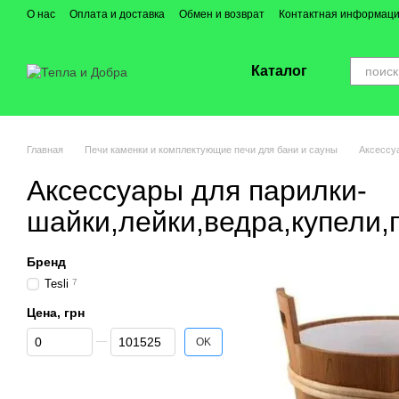
Перейти к основному контенту
О нас
Оплата и доставка
Обмен и возврат
Контактная информац
Каталог
Главная
Печи каменки и комплектующие печи для бани и сауны
Аксессу
Аксессуары для парилки-
шайки,лейки,ведра,купели,
Бренд
Tesli
7
Цена, грн
От Цена, грн
До Цена, грн
OK