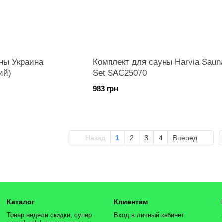
ны Украина
Комплект для сауны Harvia Saun
ий)
Set SAC25070
983 грн
Назад
1
2
3
4
Вперед
Каталог
Клиентам
Товар недели скидки, супер
Вход в личный кабинет