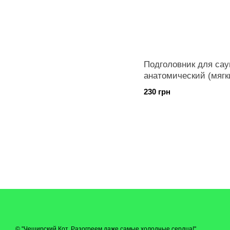
Подголовник для сау
анатомический (мягк
230 грн
© "Чеширский Кот. Разогреем даже самые холодные сердца!"