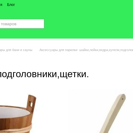
ия
Блог
ары для бани и сауны
Аксессуары для парилки- шайки,лейки,ведра,купели,подголо
подголовники,щетки.