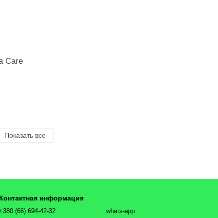
a Care
Показать все
Контактная информация
+380 (66) 694-42-32
whats-app