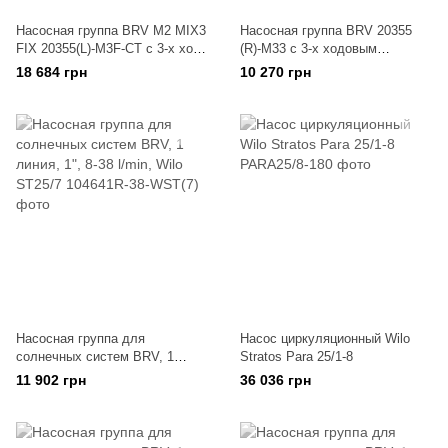
Насосная группа BRV M2 MIX3
Насосная группа BRV 20355
FIX 20355(L)-М3F-СТ с 3-х ход.
(R)-M33 с 3-х ходовым
смес. клапаном, эл.
смесительным клапаном, 2
18 684 грн
10 270 грн
контролером, 2 линии
линии, low temp без насоса
Насосная группа для
Насос циркуляционный Wilo
солнечных систем BRV, 1
Stratos Para 25/1-8
линия, 1", 8-38 l/min, Wilo
11 902 грн
36 036 грн
ST25/7