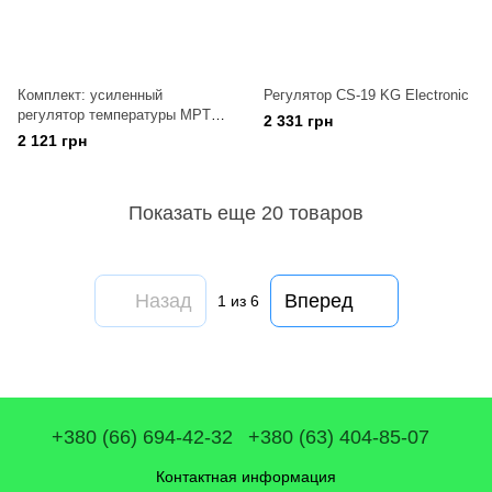
Комплект: усиленный
Регулятор CS-19 KG Electronic
регулятор температуры MPT
2 331 грн
Air auto U + Турбина
2 121 грн
Показать еще 20 товаров
Назад
Вперед
1
из 6
+380 (66) 694-42-32
+380 (63) 404-85-07
Контактная информация