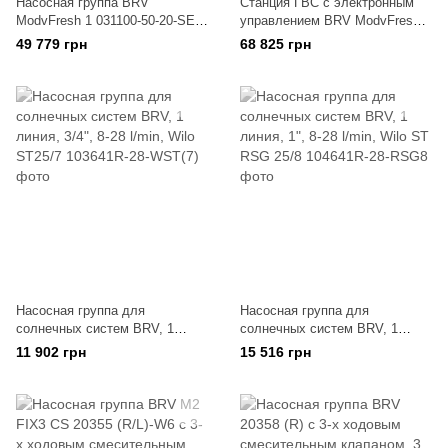
Насосная группа BRV
Станция ГВС с электронным
ModvFresh 1 031100-50-20-SE
управлением BRV ModvFresh 3
для систем ГВС с термостат.
031010-50-20, 3/4, 50кВт
49 779 грн
68 825 грн
управл. и термометром
Насосная группа для
Насосная группа для
солнечных систем BRV, 1
солнечных систем BRV, 1
линия, 3/4", 8-28 l/min, Wilo
линия, 1", 8-28 l/min, Wilo ST
11 902 грн
15 516 грн
ST25/7
RSG 25/8