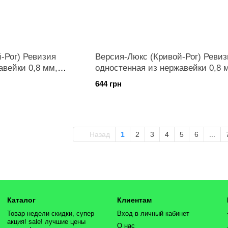
-Рог) Ревизия
Версия-Люкс (Кривой-Рог) Ревиз
авейки 0,8 мм,
одностенная из нержавейки 0,8 
диаметр 140мм
644 грн
Назад
1
2
3
4
5
6
...
Каталог
Клиентам
Товар недели скидки, супер
Вход в личный кабинет
акция! sale! лучшие цены
О нас