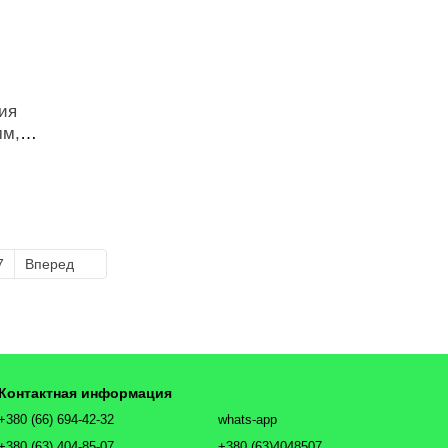
ия
мм,
7
Вперед
Контактная информация
+380 (66) 694-42-32
whats-app
+380 (63) 404-85-07
+380 (63)4048507