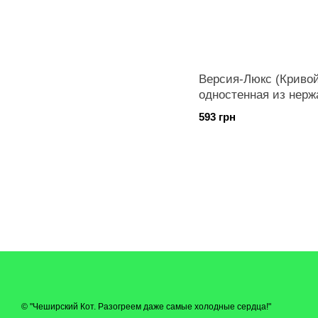
Версия-Люкс (Кривой
одностенная из нерж
диаметр 130мм
593 грн
© "Чеширский Кот. Разогреем даже самые холодные сердца!"