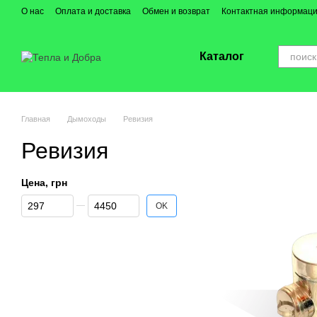
Перейти к основному контенту
О нас
Оплата и доставка
Обмен и возврат
Контактная информац
Каталог
Главная
Дымоходы
Ревизия
Ревизия
Цена, грн
От Цена, грн
До Цена, грн
OK