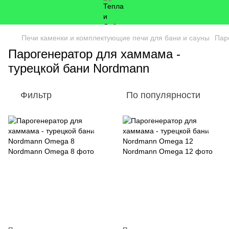
Печи каменки и комплектующие печи для бани и сауны
Пар
Парогенератор для хаммама -
турецкой бани Nordmann
Фильтр
По популярности