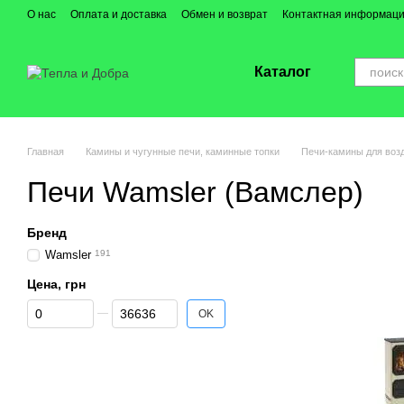
Перейти к основному контенту
О нас
Оплата и доставка
Обмен и возврат
Контактная информац
Каталог
Главная
Камины и чугунные печи, каминные топки
Печи-камины для воз
Печи Wamsler (Вамслер)
Бренд
Wamsler
191
Цена, грн
От Цена, грн
До Цена, грн
OK