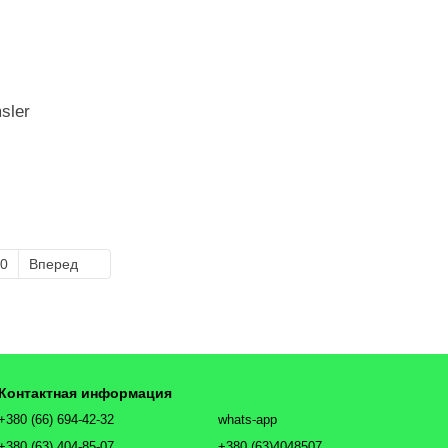
sler
0
Вперед
Контактная информация
+380 (66) 694-42-32
whats-app
+380 (63) 404-85-07
+380 (63)4048507