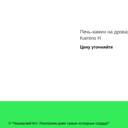
Печь-камин на дрова
Kamino H
Цену уточняйте
© "Чеширский Кот. Разогреем даже самые холодные сердца!"