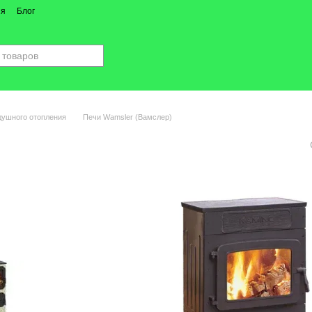
ия
Блог
душного отопления
Печи Wamsler (Вамслер)