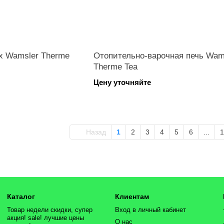
х Wamsler Therme
Отопительно-варочная печь Wam
Therme Tea
Цену уточняйте
Назад
1
2
3
4
5
6
...
1
Каталог
Клиентам
Товар недели скидки, супер
Вход в личный кабинет
акция! sale! лучшие цены
О нас