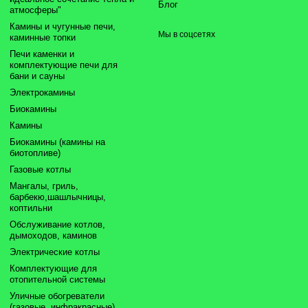
Блог
атмосферы"
Камины и чугунные печи,
Мы в соцсетях
каминные топки
Печи каменки и
комплектующие печи для
бани и сауны
Электрокамины
Биокамины
Камины
Биокамины (камины на
биотопливе)
Газовые котлы
Мангалы, гриль,
барбекю,шашлычницы,
коптильни
Обслуживание котлов,
дымоходов, каминов
Электрические котлы
Комплектующие для
отопительной системы
Уличные обогреватели
(газовые, инфракрасные)