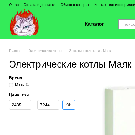
Перейти к основному контенту
О нас
Оплата и доставка
Обмен и возврат
Контактная информац
Каталог
Главная
Электрические котлы
Электрические котлы Маяк
Электрические котлы Маяк
Бренд
Маяк
11
Цена, грн
От Цена, грн
До Цена, грн
OK