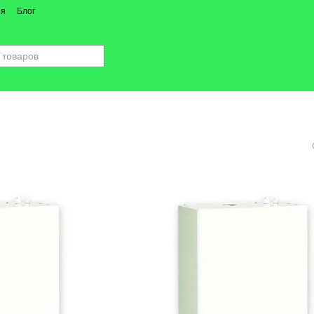
ия
Блог