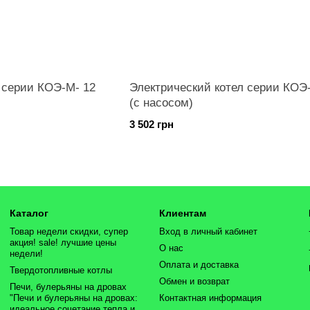
 серии КОЭ-М- 12
Электрический котел серии КОЭ
(с насосом)
3 502 грн
Каталог
Клиентам
Товар недели скидки, супер
Вход в личный кабинет
акция! sale! лучшие цены
О нас
недели!
Оплата и доставка
Твердотопливные котлы
Обмен и возврат
Печи, булерьяны на дровах
"Печи и булерьяны на дровах:
Контактная информация
идеальное сочетание тепла и