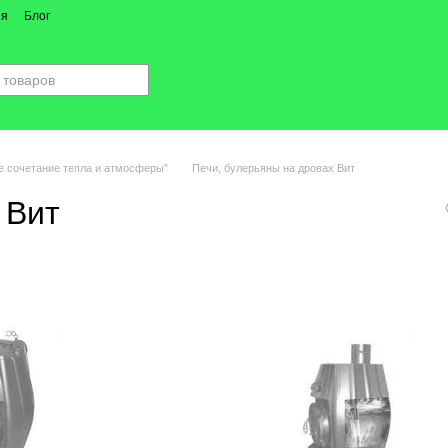
ия
Блог
е сочетание тепла и атмосферы"
Печи, булерьяны на дровах Вит
 Вит