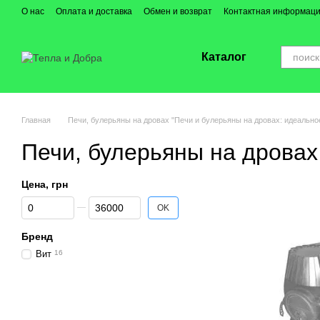
Перейти к основному контенту
О нас
Оплата и доставка
Обмен и возврат
Контактная информац
Каталог
Главная
Печи, булерьяны на дровах "Печи и булерьяны на дровах: идеально
Печи, булерьяны на дровах
Цена, грн
От Цена, грн
До Цена, грн
OK
Бренд
Вит
16