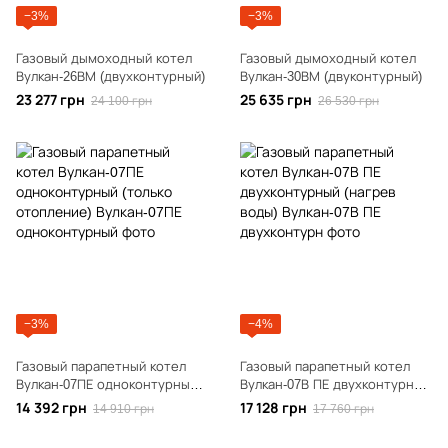
−3%
−3%
Газовый дымоходный котел
Газовый дымоходный котел
Вулкан-26ВМ (двухконтурный)
Вулкан-30ВМ (двуконтурный)
23 277 грн
25 635 грн
24 100 грн
26 530 грн
−3%
−4%
Газовый парапетный котел
Газовый парапетный котел
Вулкан-07ПЕ одноконтурный
Вулкан-07В ПЕ двухконтурный
(только отопление)
(нагрев воды)
14 392 грн
17 128 грн
14 910 грн
17 760 грн