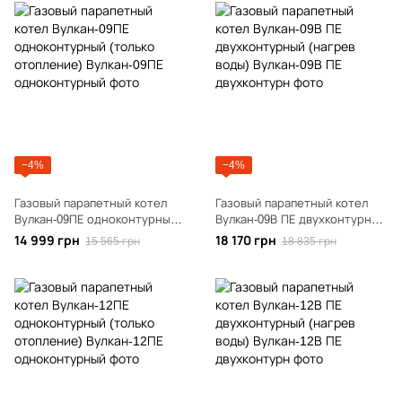
−4%
−4%
Газовый парапетный котел
Газовый парапетный котел
Вулкан-09ПЕ одноконтурный
Вулкан-09В ПЕ двухконтурный
(только отопление)
(нагрев воды)
14 999 грн
18 170 грн
15 565 грн
18 835 грн