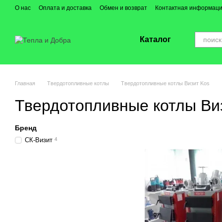
Перейти к основному контенту
О нас
Оплата и доставка
Обмен и возврат
Контактная информац
Каталог
Главная
Твердотопливные котлы
Твердотопливные котлы Визит Kos
Твердотопливные котлы Ви
Бренд
СК-Визит
4