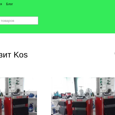
ия
Блог
зит Kos