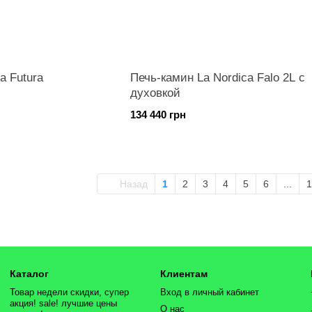
a Futura
Печь-камин La Nordica Falo 2L с
духовкой
134 440 грн
Назад
1
2
3
4
5
6
...
1
Каталог
Клиентам
Товар недели скидки, супер
Вход в личный кабинет
акция! sale! лучшие цены
О нас