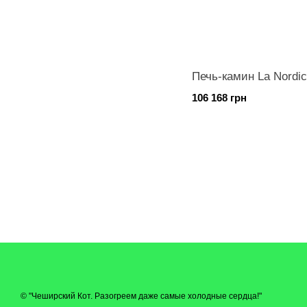
Печь-камин La Nordic
106 168 грн
© "Чеширский Кот. Разогреем даже самые холодные сердца!"