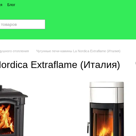
ия
Блог
душного отопления
Чугунные печи-камины La Nordica Extraflame (Италия)
rdica Extraflame (Италия)