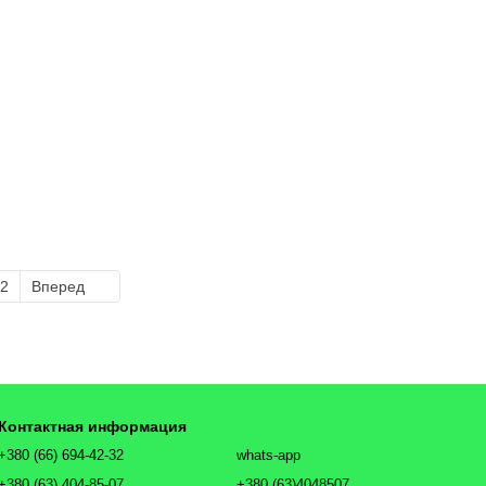
2
Вперед
Контактная информация
+380 (66) 694-42-32
whats-app
+380 (63) 404-85-07
+380 (63)4048507