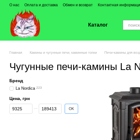
Перейти к основному контенту
О нас
Оплата и доставка
Обмен и возврат
Контактная информац
Каталог
Главная
Камины и чугунные печи, каминные топки
Печи-камины для воз
Чугунные печи-камины La No
Бренд
La Nordica
223
Цена, грн
От Цена, грн
До Цена, грн
OK