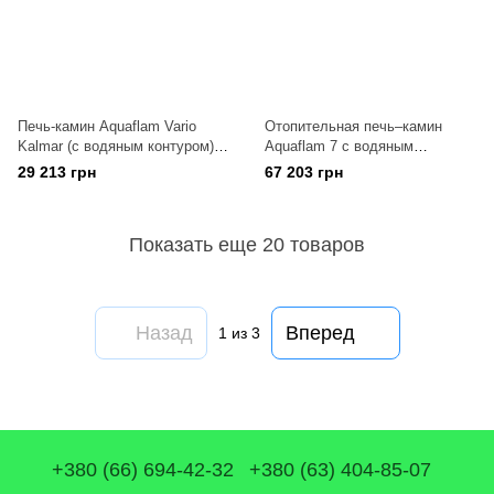
Печь-камин Aquaflam Vario
Отопительная печь–камин
Kalmar (с водяным контуром)
Aquaflam 7 с водяным
кремовый
контуром п-авт. рег. (черный)
29 213 грн
67 203 грн
Показать еще 20 товаров
Назад
Вперед
1
из 3
+380 (66) 694-42-32
+380 (63) 404-85-07