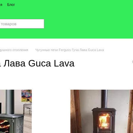
ия
Блог
душного отопления
Чугунные печи Ferguss Гуча Лава Guca Lava
а Лава Guca Lava