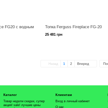
ace FG20 с водным
Топка Ferguss Fireplace FG-20
25 481 грн
Назад
1
2
Вперед
По
Каталог
Клиентам
Товар недели скидки, супер
Вход в личный кабинет
акция! sale! лучшие цены
О нас