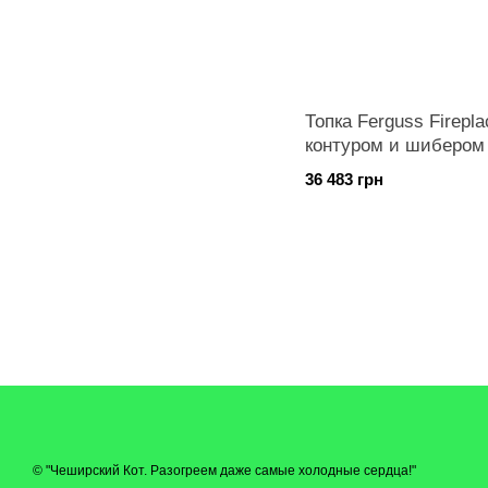
Топка Ferguss Firepl
контуром и шибером
36 483 грн
© "Чеширский Кот. Разогреем даже самые холодные сердца!"