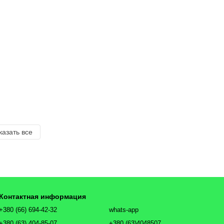
казать все
Контактная информация
+380 (66) 694-42-32
whats-app
+380 (63) 404-85-07
+380 (63)4048507