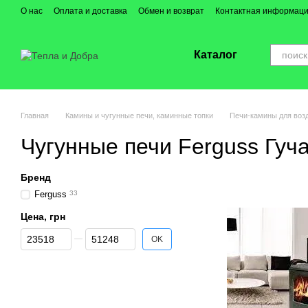
Перейти к основному контенту
О нас
Оплата и доставка
Обмен и возврат
Контактная информац
Каталог
Главная
Камины и чугунные печи, каминные топки
Печи-камины для воз
Чугунные печи Ferguss Гуч
Бренд
Ferguss
33
Цена, грн
От Цена, грн
До Цена, грн
OK