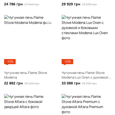
стеклами
24 786 грн
27 540 грн
29 929 грн
33 255 грн
−10%
−10%
Чугунная печь Flame Stove
Чугунная печь Flame Stove
Modena
Modena Lux Oven с духовкой и
боковыми стеклами
22 882 грн
25 425 грн
33 088 грн
36 765 грн