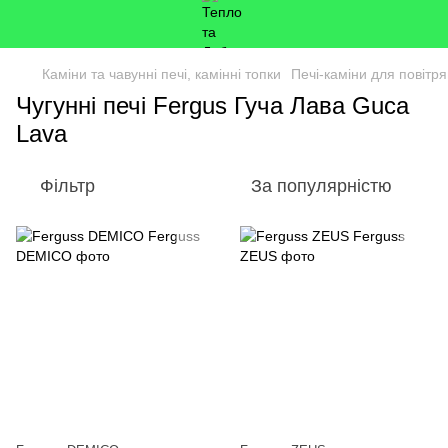
Каміни та чавунні печі, камінні топки
Печі-каміни для повітр
Чугунні печі Fergus Гуча Лава Guca
Lava
Фільтр
За популярністю