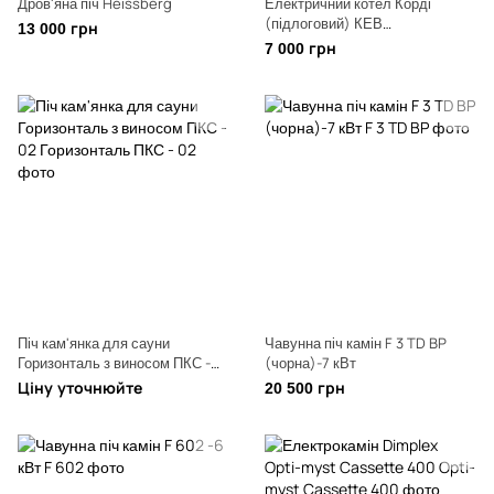
Дров'яна піч Heissberg
Електричний котел Корді
(підлоговий) КЕВ
13 000 грн
6МН/380(220)В-з магнітним
7 000 грн
пускачем
Піч кам'янка для сауни
Чавунна піч камін F 3 TD BP
Горизонталь з виносом ПКС -
(чорна)-7 кВт
02
Ціну уточнюйте
20 500 грн