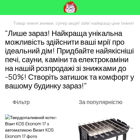
Товар тижня знижки, супер акція! sale! найкращі ціни тижня!
"Лише зараз! Найкраща унікальна
можливість здійснити ваші мрії про
ідеальний дім! Придбайте найякісніші
печі, сауни, каміни та електрокаміни
на нашій розпродажі зі знижками до
-50%! Створіть затишок та комфорт у
вашому будинку зараз!"
Фільтр
За популярністю