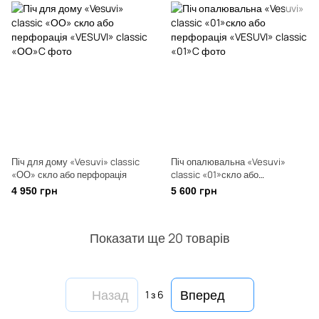
Піч для дому «Vesuvi» classic
Піч опалювальна «Vesuvi»
«ОО» скло або перфорація
classic «01»скло або
перфорація
4 950 грн
5 600 грн
Показати ще 20 товарів
Назад
Вперед
1
з 6