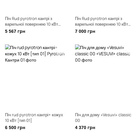
Піч Rud pyrotron кантрі з
Піч Rud pyrotron кантрі з
варильної поверхнею 10 кВт
варильної поверхнею 10 кВт
[тип 01]
[тип 01] +скло
5 567 грн
7 000 грн
Піч rud pyrotron кантрі+ кожух
Піч для дому «Vesuvi» classic
10 кВт [тип 01]
00
6 500 грн
4 370 грн