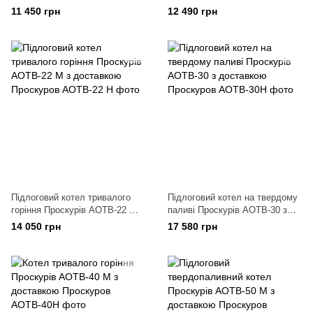
без вентилятора
(без вентилятора)
11 450 грн
12 490 грн
Підлоговий котел тривалого
Підлоговий котел на твердому
горіння Проскурів АОТВ-22 М з
паливі Проскурів АОТВ-30 з
доставкою
доставкою
14 050 грн
17 580 грн