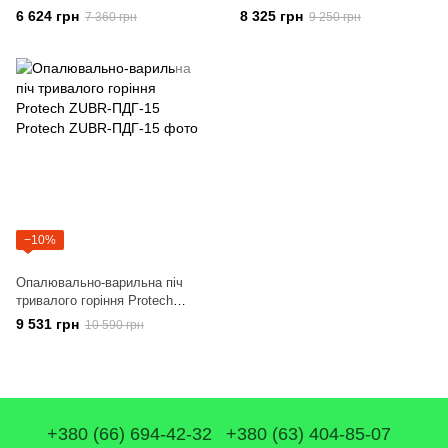
ZUBR-ПДГ-5
ZUBR-ПДГ-10
6 624 грн
8 325 грн
7 360 грн
9 250 грн
−10%
Опалювально-варильна піч
тривалого горіння Protech
ZUBR-ПДГ-15
9 531 грн
10 590 грн
+380 (66) 694-42-32
+380 (63) 404-85-07