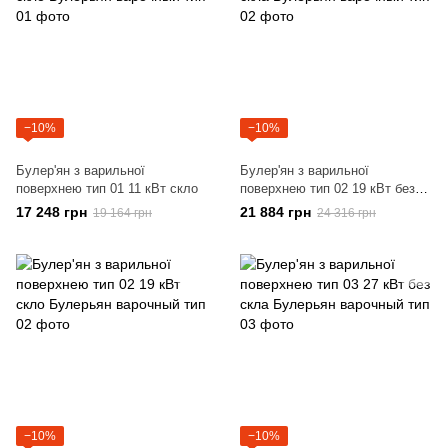
−10%
−10%
Булер'ян з варильної
Булер'ян з варильної
поверхнею тип 01 11 кВт скло
поверхнею тип 02 19 кВт без
скла
17 248 грн
21 884 грн
19 164 грн
24 316 грн
−10%
−10%