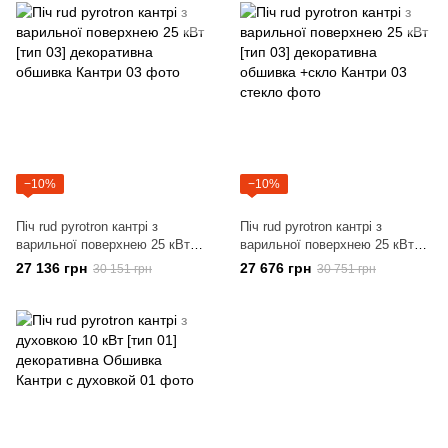
−10%
−10%
Піч rud pyrotron кантрі з
Піч rud pyrotron кантрі з
варильної поверхнею 25 кВт
варильної поверхнею 25 кВт
[тип 03] декоративна обшивка
[тип 03] декоративна обшивка
27 136 грн
27 676 грн
30 151 грн
30 751 грн
+скло