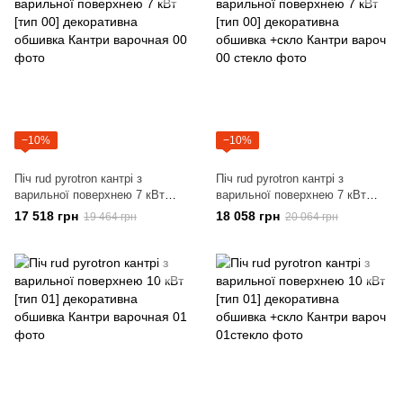
−10%
−10%
Піч rud pyrotron кантрі з
Піч rud pyrotron кантрі з
варильної поверхнею 7 кВт
варильної поверхнею 7 кВт
[тип 00] декоративна обшивка
[тип 00] декоративна обшивка
17 518 грн
18 058 грн
19 464 грн
20 064 грн
+скло