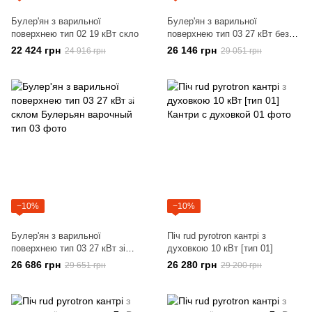
Булер'ян з варильної
Булер'ян з варильної
поверхнею тип 02 19 кВт скло
поверхнею тип 03 27 кВт без
скла
22 424 грн
26 146 грн
24 916 грн
29 051 грн
−10%
−10%
Булер'ян з варильної
Піч rud pyrotron кантрі з
поверхнею тип 03 27 кВт зі
духовкою 10 кВт [тип 01]
склом
26 686 грн
26 280 грн
29 651 грн
29 200 грн