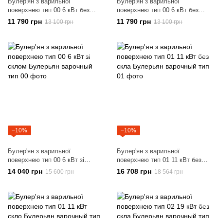
Булер'ян з варильної
Булер'ян з варильної
поверхнею тип 00 6 кВт без
поверхнею тип 00 6 кВт без
скла
скла
11 790 грн
11 790 грн
13 100 грн
13 100 грн
−10%
−10%
Булер'ян з варильної
Булер'ян з варильної
поверхнею тип 00 6 кВт зі
поверхнею тип 01 11 кВт без
склом
скла
14 040 грн
16 708 грн
15 600 грн
18 564 грн