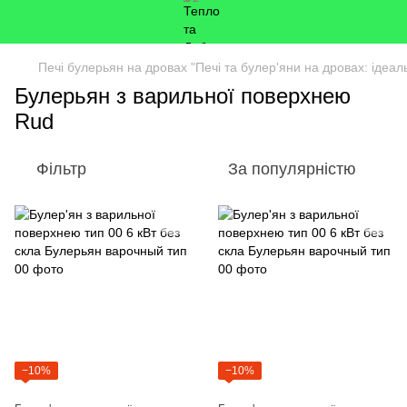
Печі булерьян на дровах "Печі та булер'яни на дровах: ідеа
Булерьян з варильної поверхнею
Rud
Фільтр
За популярністю
−10%
−10%