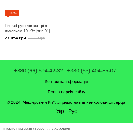
−10%
Піч rud pyrotron кантрі з
духовкою 10 кВт [тип 01]
декоративна Обшивка
27 054 грн
30 060 грн
+380 (66) 694-42-32
+380 (63) 404-85-07
Контактна інформація
Повна версія сайту
© 2024 "Чеширський Кіт". Зігріємо навіть найхолодніші серця!
Укр
Рус
Інтернет-магазин створений з Хорошоп