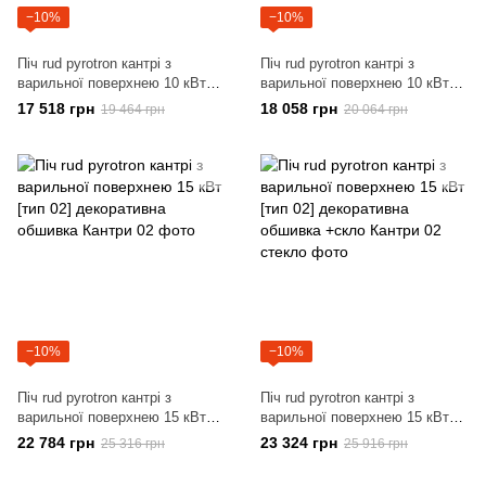
−10%
−10%
Піч rud pyrotron кантрі з
Піч rud pyrotron кантрі з
варильної поверхнею 10 кВт
варильної поверхнею 10 кВт
[тип 01] декоративна обшивка
[тип 01] декоративна обшивка
17 518 грн
18 058 грн
19 464 грн
20 064 грн
+скло
−10%
−10%
Піч rud pyrotron кантрі з
Піч rud pyrotron кантрі з
варильної поверхнею 15 кВт
варильної поверхнею 15 кВт
[тип 02] декоративна обшивка
[тип 02] декоративна обшивка
22 784 грн
23 324 грн
25 316 грн
25 916 грн
+скло