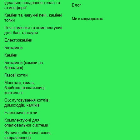
ідеальне поєднання тепла та
Блог
атмосфери"
Каміни та чавунні печі, камінні
Ми в соцмережах
топки
Печі кам'янки та комплектуючі
для бані та сауни
Електрокаміни
Біокаміни
Каміни
Біокаміни (каміни на
біопаливі)
Газові котли
Мангали, гриль,
барбекю,шашличниці,
коптильні
Обслуговування котлів,
димоходів, камінів
Електричні котли
Комплектуючі для
опалювальної системи
Вуличні обігрівачі газові,
інфрачервоні)