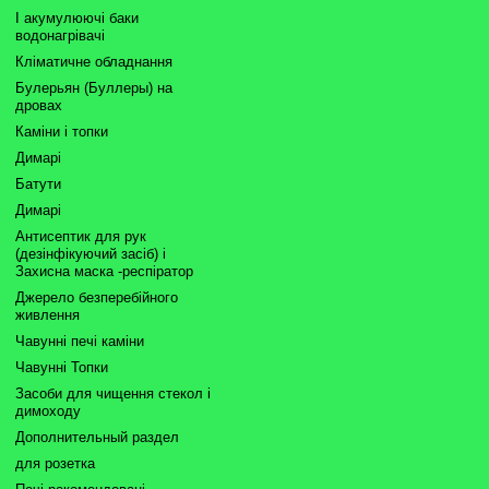
І акумулюючі баки
водонагрівачі
Кліматичне обладнання
Булерьян (Буллеры) на
дровах
Каміни і топки
Димарі
Батути
Димарі
Антисептик для рук
(дезінфікуючий засіб) і
Захисна маска -респіратор
Джерело безперебійного
живлення
Чавунні печі каміни
Чавунні Топки
Засоби для чищення стекол і
димоходу
Дополнительный раздел
для розетка