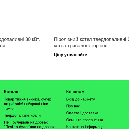
рдопаливні 30 кВт,
Піролізний котел твердопаливні 6
ня.
котел тривалого горіння.
Ціну уточнюйте
Каталог
Клієнтам
Товар тижня знижки, супер
Вхід до кабінету
акція! sale! найкращі ціни
Про нас
тижня!
Оплата і доставка
Твердопаливні котли
Обмін та повернення
Печі булерьян на дровах
"Печі та булер'яни на дровах:
Контактна інформація