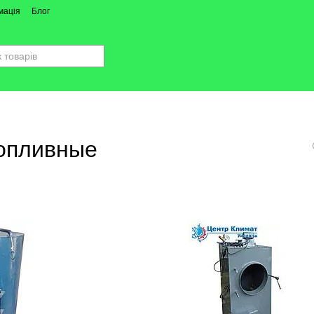
мація
Блог
опливные