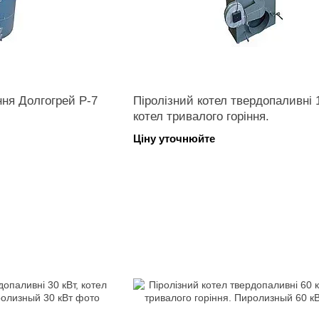
ння Долгогрей P-7
Піролізний котел твердопаливні 1
котел тривалого горіння.
Ціну уточнюйте