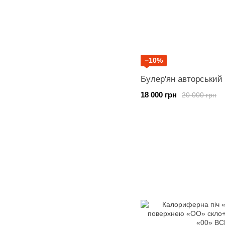
−10%
Булер'ян авторський 
18 000 грн
20 000 грн