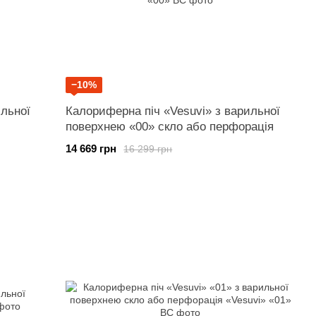
−10%
ильної
Калориферна піч «Vesuvi» з варильної
поверхнею «00» скло або перфорація
14 669 грн
16 299 грн