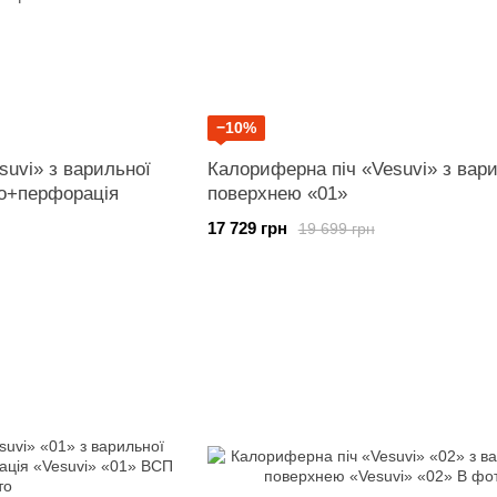
−10%
suvi» з варильної
Калориферна піч «Vesuvi» з вар
о+перфорація
поверхнею «01»
17 729 грн
19 699 грн