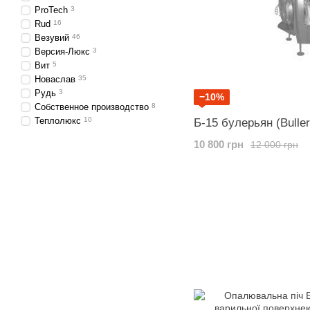
ProTech
3
Rud
16
Везувий
46
Версия-Люкс
3
Вит
5
Новаслав
35
Рудь
3
−10%
Собственное производство
8
Теплолюкс
10
Б-15 булерьян (Buller
10 800 грн
12 000 грн