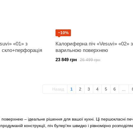
−10%
suvi» «01» з
Калориферна піч «Vesuvi» «02» з
ю скло+перфорація
варильною поверхнею
23 849 грн
26 499 грн
Назад
1
2
3
4
5
6
...
 поверхнею – ідеальне рішення для вашої кухні. Ці першокласні печі
и продуманій конструкції, піч булер'ян швидко і рівномірно розподі