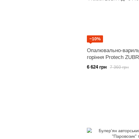
−10%
Опалювально-варильн
горіння Protech ZUB
6 624 грн
7 360 грн