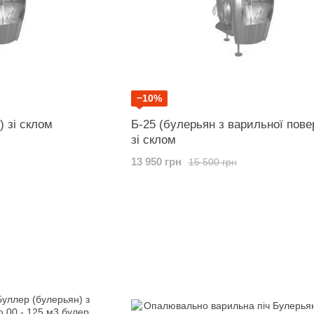
−10%
) зі склом
Б-25 (булерьян з варильної пов
зі склом
13 950 грн
15 500 грн