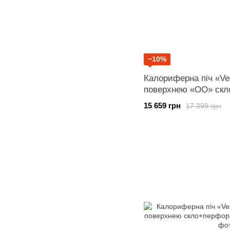
−10%
Калориферна піч «Ve
поверхнею «ОО» скл
15 659 грн
17 399 грн