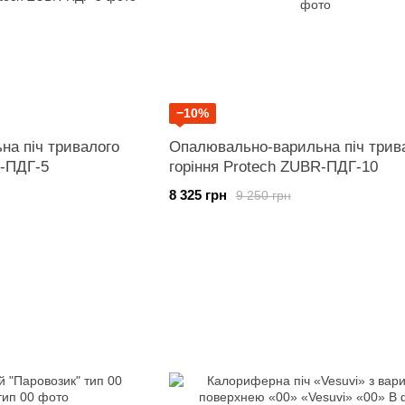
−10%
а піч тривалого
Опалювально-варильна піч трив
R-ПДГ-5
горіння Protech ZUBR-ПДГ-10
8 325 грн
9 250 грн