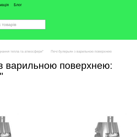
мація
Блог
єднання тепла та атмосфери"
Печі булерьян з варильною поверхнею
 з варильною поверхнею:
"