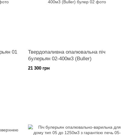
рьян 01
Твердопаливна опалювальна піч
булерьян 02-400м3 (Buller)
21 300 грн