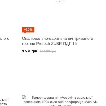
−10%
алого
Опалювально-варильна піч тривалого
горіння Protech ZUBR-ПДГ-15
9 531 грн
10 590 грн