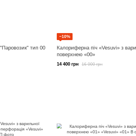
−10%
"Паровозик" тип 00
Калориферна піч «Vesuvi» з вар
поверхнею «00»
14 400 грн
16 000 грн