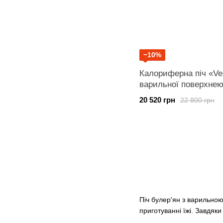
−10%
Калориферна піч «Ve
варильної поверхне
20 520 грн
22 800 грн
Піч булер'ян з варильною
приготуванні їжі. Завдяк