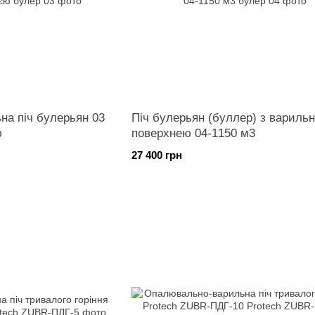
а піч булерьян 03
Піч булерьян (буллер) з варильн
ю
поверхнею 04-1150 м3
27 400 грн