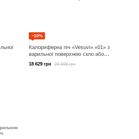
−10%
ильної
Калориферна піч «Vesuvi» «01» з
варильної поверхнею скло або
перфорація
18 629 грн
20 699 грн