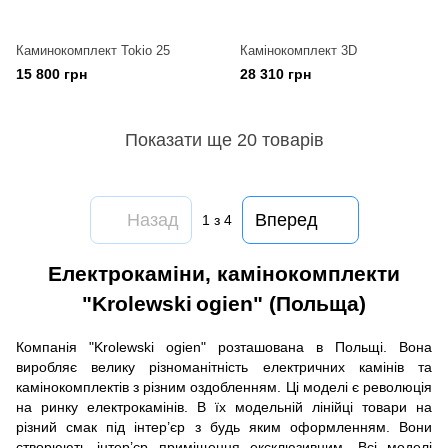
Каминокомплект Tokio 25
Камінокомплект 3D
15 800 грн
28 310 грн
Показати ще 20 товарів
Назад
Вперед
1
з 4
Електрокаміни, камінокомплекти
"
Krolewski
ogien
" (Польща)
Компанія "
Krolewski
ogien
" розташована в Польщі. Вона
виробляє велику різноманітність електричних камінів та
камінокомплектів з різним оздобленням. Ці моделі є революція
на ринку електрокамінів. В їх модельній лінійці товари на
різний смак під інтер’єр з будь яким оформленням. Вони
створюють інтер’єр приміщення ексклюзивним. Всі моделі