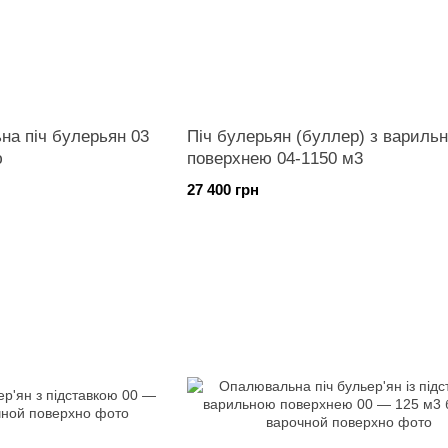
а піч булерьян 03
Піч булерьян (буллер) з варильн
ю
поверхнею 04-1150 м3
27 400 грн