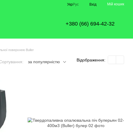
Мій кошик
Укр
Рус
Вхід
+380 (66) 694-42-32
льної поверхнею Buller
Відображення:
Сортування:
за популярністю