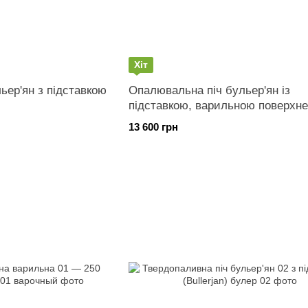
Хіт
ьер'ян з підставкою
Опалювальна піч бульер'ян із
підставкою, варильною поверхн
125 м3
13 600 грн