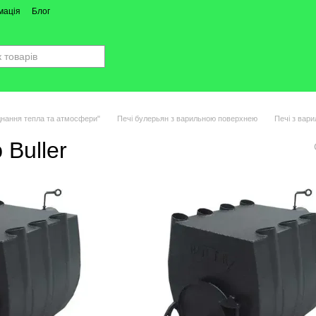
мація
Блог
єднання тепла та атмосфери"
Печі булерьян з варильною поверхнею
Печі з вари
 Buller