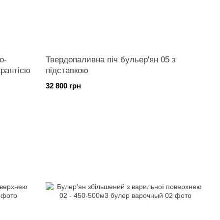
о-
Твердопаливна піч бульер'ян 05 з
арантією
підставкою
32 800 грн