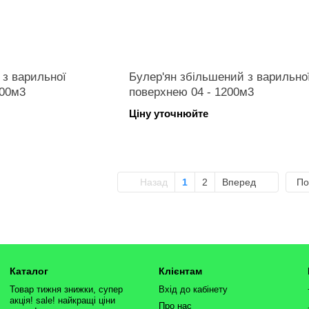
 з варильної
Булер'ян збільшений з варильно
700м3
поверхнею 04 - 1200м3
Ціну уточнюйте
Назад
1
2
Вперед
По
Каталог
Клієнтам
Товар тижня знижки, супер
Вхід до кабінету
акція! sale! найкращі ціни
Про нас