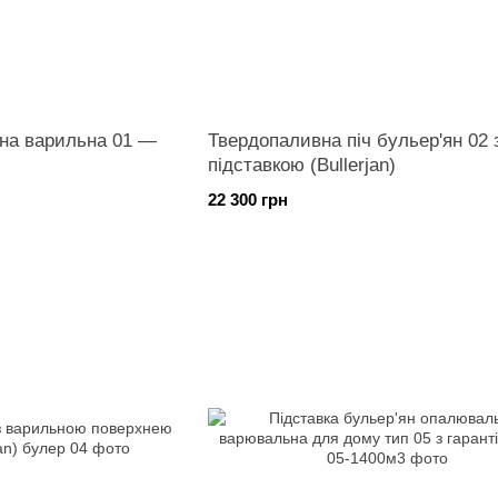
на варильна 01 —
Твердопаливна піч бульер'ян 02 
підставкою (Bullerjan)
22 300 грн