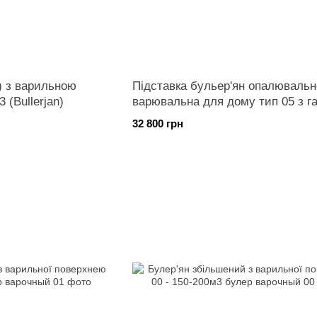
) з варильною
Підставка бульер'ян опалювальн
 (Bullerjan)
варювальна для дому тип 05 з г
32 800 грн