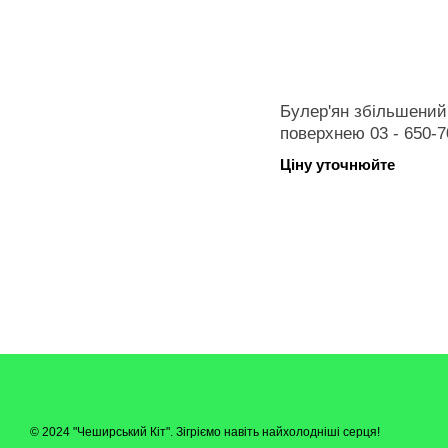
Булер'ян збільшений
поверхнею 03 - 650-
Ціну уточнюйте
© 2024 "Чеширський Кіт". Зігріємо навіть найхолодніші серця!