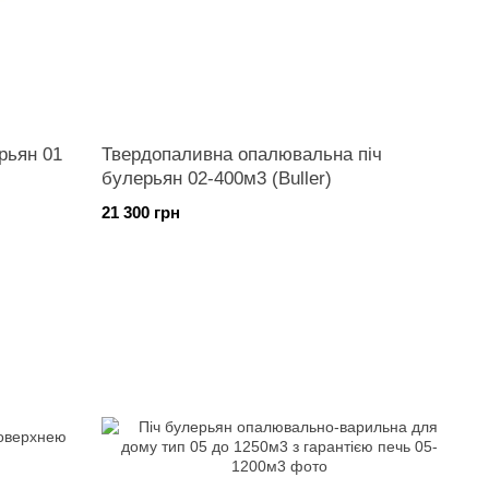
рьян 01
Твердопаливна опалювальна піч
булерьян 02-400м3 (Buller)
21 300 грн