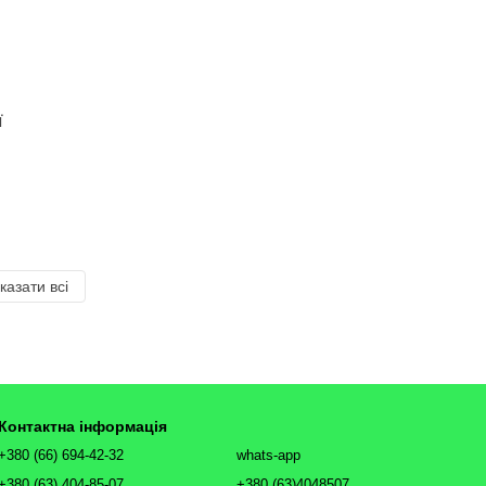
ї
казати всі
Контактна інформація
+380 (66) 694-42-32
whats-app
+380 (63) 404-85-07
+380 (63)4048507