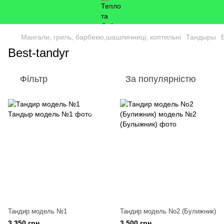
Мангали, гриль, барбекю,шашличниці, коптильні
Тандыры
Best-tandyr
Фільтр
За популярністю
Тандир модель №1
Тандир модель No2 (Булижник)
3 350 грн
3 500 грн