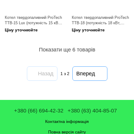
Котел твердопаливний ProTech
Котел твердопаливний ProTech
ТТВ-15 Lux (потужність 15 кВт,
ТТВ-18 (потужність 18 кВт,
охолоджувані колосники і
чавунні колосники і варильна
Ціну уточнюйте
Ціну уточнюйте
варильна плита)
плита)
Показати ще 6 товарів
Назад
Вперед
1
з 2
+380 (66) 694-42-32
+380 (63) 404-85-07
Контактна інформація
Повна версія сайту