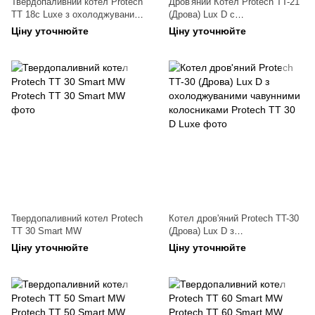
Твердопаливний котел Protech
Дров'яний Котел Protech TT-21
TT 18c Luxe з охолоджуваними
(Дрова) Lux D c
чавунними колосниками
охолоджуваними чавунними
Ціну уточнюйте
Ціну уточнюйте
колосниками
Твердопаливний котел Protech
Котел дров'яний Protech TT-30
ТТ 30 Smart MW
(Дрова) Lux D з
охолоджуваними чавунними
Ціну уточнюйте
Ціну уточнюйте
колосниками