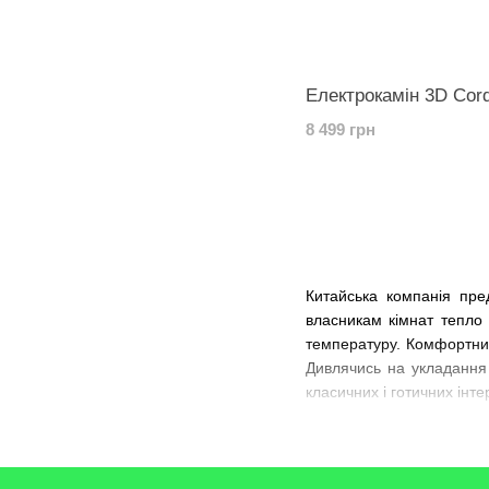
Електрокамін 3D Cord
8 499 грн
Китайська компанія пре
власникам кімнат тепло
температуру. Комфортний 
Дивлячись на укладання
класичних і готичних інтер