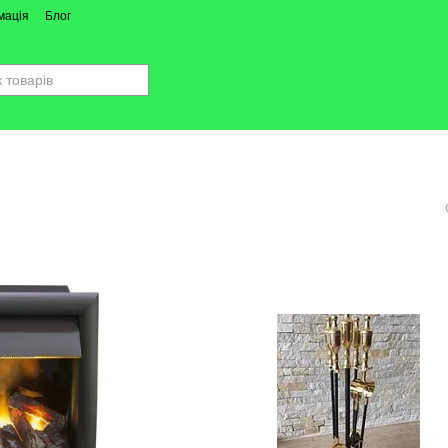
мація
Блог