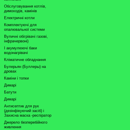
Обслуговування котлів,
димоходів, камінів
Електричні котли
Комплектуючі для
опалювальної системи
Вуличні обігрівачі газові,
інфрачервоні)
І акумулюючі баки
водонагрівачі
Кліматичне обладнання
Булерьян (Буллеры) на
дровах
Каміни і топки
Димарі
Батути
Димарі
Антисептик для рук
(дезінфікуючий засіб) і
Захисна маска -респіратор
Джерело безперебійного
живлення