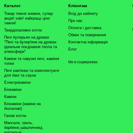
Каталог
Клієнтам
Товар тижня знижки, супер
Вхід до кабінету
акція! sale! найкращі ціни
Про нас
тижня!
Оплата і доставка
Твердопаливні котли
Обмін та повернення
Печі булерьян на дровах
"Печі та булер'яни на дровах:
Контактна інформація
ідеальне поєднання тепла та
Блог
атмосфери"
Каміни та чавунні печі, камінні
Ми в соцмережах
топки
Печі кам'янки та комплектуючі
для бані та сауни
Електрокаміни
Біокаміни
Каміни
Біокаміни (каміни на
біопаливі)
Газові котли
Мангали, гриль,
барбекю,шашличниці,
коптильні