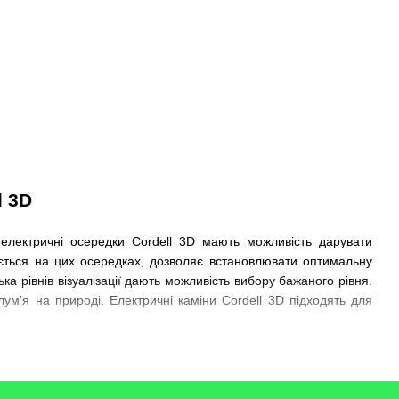
l
3
D
 електричні осередки
Cordell
3
D
мають можливість дарувати
юється на цих осередках, дозволяє встановлювати оптимальну
ка рівнів візуалізації дають можливість вибору бажаного рівня.
лум
’
я на природі. Електричні каміни
Cordell
3
D
підходять для