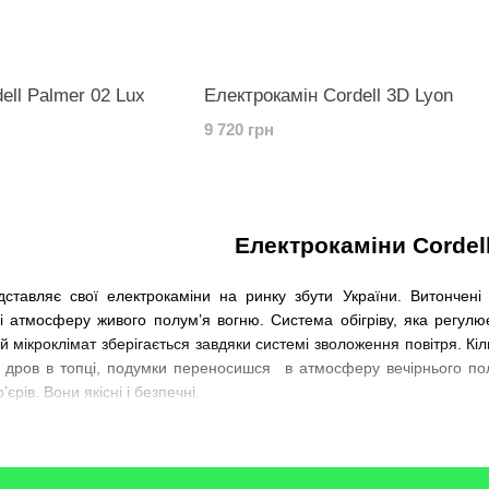
ell Palmer 02 Lux
Електрокамін Cordell 3D Lyon
9 720 грн
Електрокаміни
Cordel
дставляє свої електрокаміни на ринку збути України. Витончені
 і атмосферу живого полум
’
я вогню. Система обігріву, яка регул
мікроклімат зберігається завдяки системі зволоження повітря. Кіль
 дров в топці, подумки переносишся в атмосферу вечірнього по
’єрів. Вони якісні і безпечні.