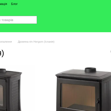
мація
Блог
 опалення
Дровяна піч Hergom (Іспанія)
я)