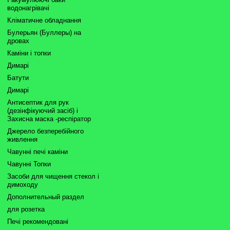
водонагрівачі
Кліматичне обладнання
Булерьян (Буллеры) на
дровах
Каміни і топки
Димарі
Батути
Димарі
Антисептик для рук
(дезінфікуючий засіб) і
Захисна маска -респіратор
Джерело безперебійного
живлення
Чавунні печі каміни
Чавунні Топки
Засоби для чищення стекол і
димоходу
Дополнительный раздел
для розетка
Печі рекомендовані