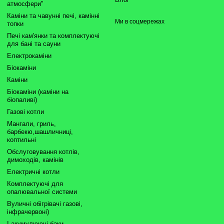
атмосфери"
Каміни та чавунні печі, камінні
Ми в соцмережах
топки
Печі кам'янки та комплектуючі
для бані та сауни
Електрокаміни
Біокаміни
Каміни
Біокаміни (каміни на
біопаливі)
Газові котли
Мангали, гриль,
барбекю,шашличниці,
коптильні
Обслуговування котлів,
димоходів, камінів
Електричні котли
Комплектуючі для
опалювальної системи
Вуличні обігрівачі газові,
інфрачервоні)
І акумулюючі баки