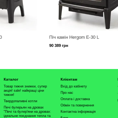
0
Піч камін Hergom E-30 L
90 389 грн
Каталог
Клієнтам
Товар тижня знижки, супер
Вхід до кабінету
акція! sale! найкращі ціни
Про нас
тижня!
Оплата і доставка
Твердопаливні котли
Обмін та повернення
Печі булерьян на дровах
"Печі та булер'яни на дровах:
Контактна інформація
ідеальне поєднання тепла та
Блог