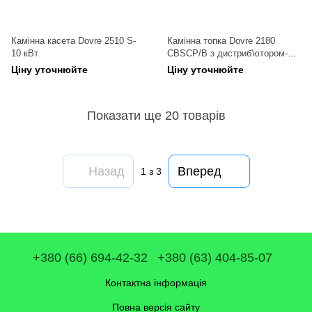
Камінна касета Dovre 2510 S-
Камінна топка Dovre 2180
10 кВт
CBSCP/B з дистриб'ютором-15
кВт
Ціну уточнюйте
Ціну уточнюйте
Показати ще 20 товарів
Назад
Вперед
1
з 3
+380 (66) 694-42-32
+380 (63) 404-85-07
Контактна інформація
Повна версія сайту