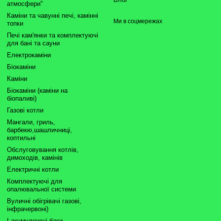
атмосфери"
Каміни та чавунні печі, камінні
Ми в соцмережах
топки
Печі кам'янки та комплектуючі
для бані та сауни
Електрокаміни
Біокаміни
Каміни
Біокаміни (каміни на
біопаливі)
Газові котли
Мангали, гриль,
барбекю,шашличниці,
коптильні
Обслуговування котлів,
димоходів, камінів
Електричні котли
Комплектуючі для
опалювальної системи
Вуличні обігрівачі газові,
інфрачервоні)
І акумулюючі баки