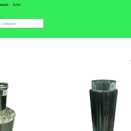
мація
Блог