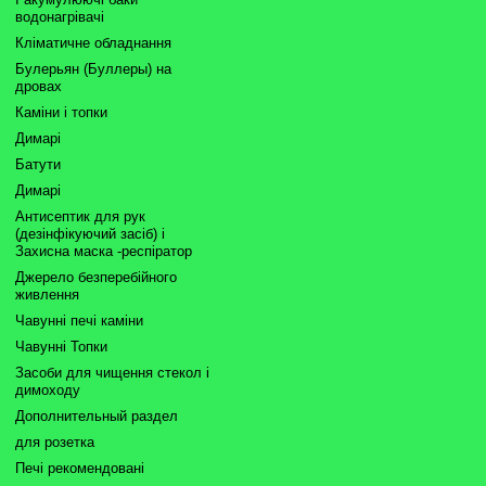
водонагрівачі
Кліматичне обладнання
Булерьян (Буллеры) на
дровах
Каміни і топки
Димарі
Батути
Димарі
Антисептик для рук
(дезінфікуючий засіб) і
Захисна маска -респіратор
Джерело безперебійного
живлення
Чавунні печі каміни
Чавунні Топки
Засоби для чищення стекол і
димоходу
Дополнительный раздел
для розетка
Печі рекомендовані