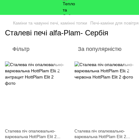
Каміни та чавунні печі, камінні топки
Печі-каміни для повітр
Сталеві печі alfa-Plam- Сербія
Фільтр
За популярністю
Сталева піч опалювально-
Сталева піч опалювально-
варювальна HottPlam Elit 2
варювальна HottPlam Elit 2