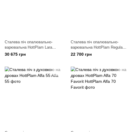
Сталева піч опалювально-
Сталева піч опалювально-
варювальна HottPlam Lara
варювальна HottPlam Regular
червона
46 De Lux
30 675 грн
22 700 грн