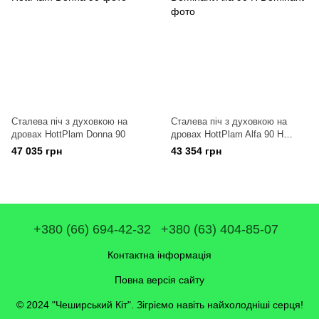
Сталева піч з духовкою на
Сталева піч з духовкою на
дровах HottPlam Donna 90
дровах HottPlam Alfa 90 H
Dominant
47 035 грн
43 354 грн
+380 (66) 694-42-32
+380 (63) 404-85-07
Контактна інформація
Повна версія сайту
© 2024 "Чеширський Кіт". Зігріємо навіть найхолодніші серця!