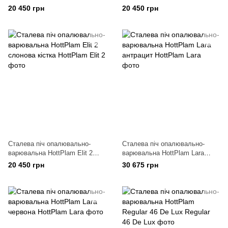
антрацит
червона
20 450 грн
20 450 грн
Сталева піч опалювально-
Сталева піч опалювально-
варювальна HottPlam Elit 2
варювальна HottPlam Lara
слонова кістка
антрацит
20 450 грн
30 675 грн