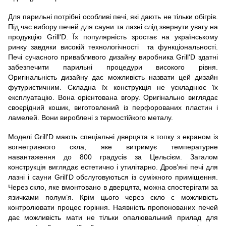
Для парильні потрібні особливі печі, які дають не тільки обігрів.
Під час вибору печей для сауни та лазні слід звернути увагу на
продукцію
Grill'D. Їх популярність зростає на українському
ринку завдяки високій технологічності та функціональності.
Печі сучасного привабливого дизайну виробника Grill'D здатні
забезпечити парильні процедури високого рівня.
Оригінальність дизайну дає можливість назвати цей дизайн
футуристичним. Складна їх конструкція не ускладнює їх
експлуатацію. Вона орієнтована вгору. Оригінально виглядає
своєрідний кошик, виготовлений із перфорованих пластин і
ламелей. Вони вироблені з термостійкого металу.
Моделі
Grill
'D мають спеціальні дверцята в топку з екраном із
вогнетривного скла, яке витримує температурне
навантаження до 800 градусів за Цельсієм. Загалом
конструкція виглядає естетично і утилітарно. Дров’яні печі для
лазні і сауни Grill'D обслуговуються із суміжного приміщення.
Через скло, яке вмонтовано в дверцята, можна спостерігати за
язичками полум’я. Крім цього через скло є можливість
контролювати процес горіння. Наявність пропонованих печей
дає можливість мати не тільки опалювальний прилад для