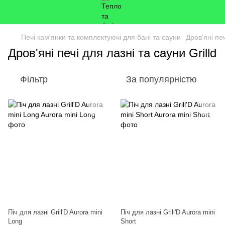
Печі кам'янки та комплектуючі для бані та сауни
Дров'яні пе
Дров'яні печі для лазні та сауни Grilld
Фільтр
За популярністю
Піч для лазні Grill'D Aurora mini
Піч для лазні Grill'D Aurora mini
Long
Short