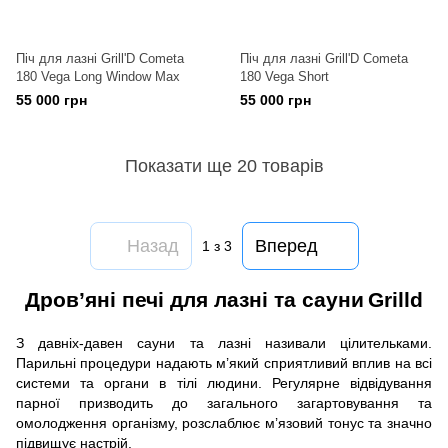
Піч для лазні Grill'D Cometa
Піч для лазні Grill'D Cometa
180 Vega Long Window Max
180 Vega Short
55 000 грн
55 000 грн
Показати ще 20 товарів
Назад
Вперед
1
з 3
Дров’яні печі для лазні та сауни
Grilld
З давніх-давен сауни та лазні називали цілительками.
Парильні процедури надають м’який сприятливий вплив на всі
системи та органи в тілі людини. Регулярне відвідування
парної призводить до загального загартовування та
омолодження організму, розслаблює м’язовий тонус та значно
підвищує настрій.