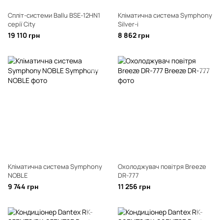
Спліт-системи Ballu BSE-12HN1
Кліматична система Symphony
серії City
Silver-i
19 110 грн
8 862 грн
Кліматична система Symphony
Охолоджувач повітря Breeze
NOBLE
DR-777
9 744 грн
11 256 грн