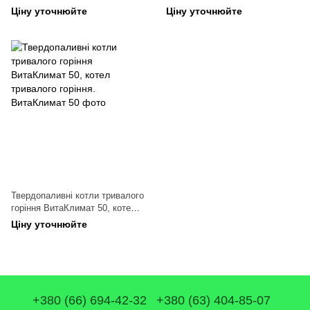
тривалого горіння.
тривалого горіння.
Ціну уточнюйте
Ціну уточнюйте
Твердопаливні котли тривалого
горіння ВитаКлимат 50, котел
тривалого горіння.
Ціну уточнюйте
+380 (66) 694-42-32
+380 (63) 404-85-07