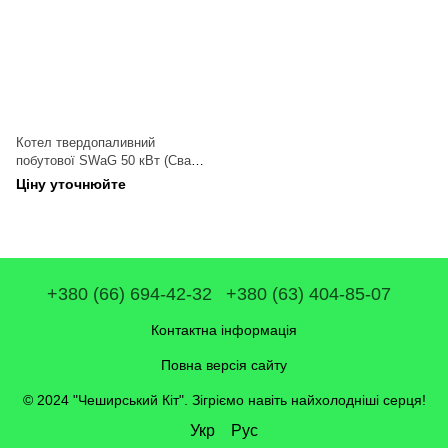
Котел твердопаливний
побутової SWaG 50 кВт (Сваг),
котел тривалого горіння.
Ціну уточнюйте
+380 (66) 694-42-32
+380 (63) 404-85-07
Контактна інформація
Повна версія сайту
© 2024 "Чеширський Кіт". Зігріємо навіть найхолодніші серця!
Укр
Рус