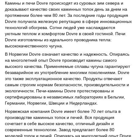
Камины и печи Dovre происходят из суровых зим севера и
доказывают качество своих каминных топок день за днем на
протяжении более чем 80 лет. За последние годы продукция
Dovre получила железную репутацию в сфере инновационных
технологий обогрева. Сотни людей уже наслаждаются
уютным теплом и комфортом Dovre в своей гостиной. Печи
Dovre изготовлены из идеального проводника тепла:
высококачественного чугуна.
В Норвегии Dovre означает качество и надежность. Опираясь
на многолетний опыт Dovre производит камины самого
высокого качества. Применяемые сплавы чугуна гарантируют
безаварийное их употребление многими поколениями. Dovre
это также эксплуатационное качество. Продукты отвечают
самым строгим нормам безопасности, производительности и
экологичности. Печи-камины Dovre протестированы и
сертифицированы в независимых лабораториях в Бельгии,
Германии, Норвегии, Швеции и Нидерландах.
Норвежская компания Dovre имеет более 70 лет опыта в
производстве каминных топок и печей. Вся продукция
сочетает в себе высокое качество, отличный дизайн и
современные технологии. Завод предлагает более 80
моделей топок и печей. Опираясь на многолетний опыт Dovre