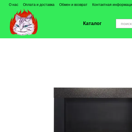
Перейти к основному контенту
О нас
Оплата и доставка
Обмен и возврат
Контактная информац
Каталог