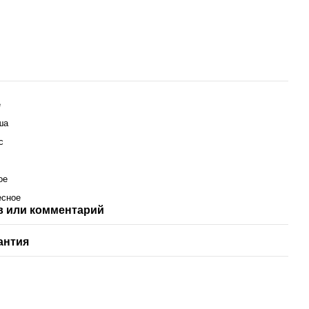
е
ша
с
ое
есное
 или комментарий
антия