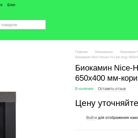
ия
Блог
Главная
Биокамины
Биокамин 
Биокамин Nice-House H-Line brąz 650x
Биокамин Nice-H
650x400 мм-кор
В наличии
Оставить отзыв
Цену уточняйт
Войти
для отображения нако
%