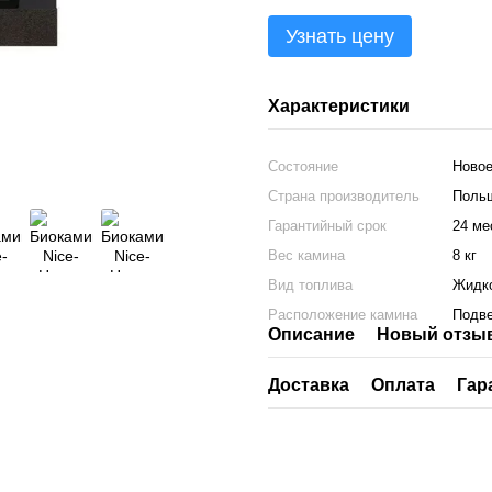
Узнать цену
Характеристики
Состояние
Ново
Страна производитель
Поль
Гарантийный срок
24 ме
Вес камина
8 кг
Вид топлива
Жидк
Расположение камина
Подв
Описание
Новый отзыв
Доставка
Оплата
Гар