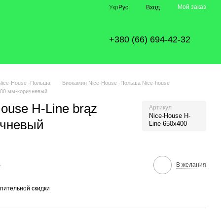
Мой заказ
Укр
Рус
Вход
+380 (66) 694-42-32
Nice-House -Польша
Биокамин Nice-House -Польша Nice-house
400 мм-коричневый
ouse H-Line brąz
Артикул
Nice-House H-
ичневый
Line 650x400
е
В желания
пительной скидки