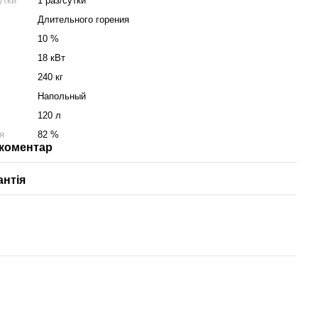
утки
1 раз/сутки
Длительного горения
10 %
18 кВт
240 кг
Напольный
120 л
я
82 %
 коментар
антія