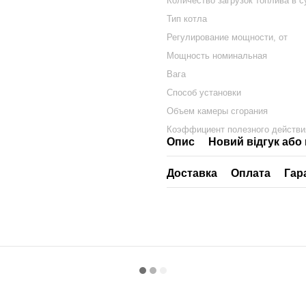
Количество загрузок топлива в с
Тип котла
Регулирование мощности, от
Мощность номинальная
Вага
Способ установки
Объем камеры сгорания
Коэффициент полезного действи
Опис
Новий відгук або
Доставка
Оплата
Гар