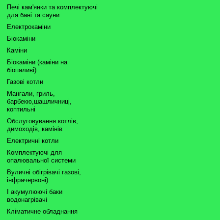
Печі кам'янки та комплектуючі
для бані та сауни
Електрокаміни
Біокаміни
Каміни
Біокаміни (каміни на
біопаливі)
Газові котли
Мангали, гриль,
барбекю,шашличниці,
коптильні
Обслуговування котлів,
димоходів, камінів
Електричні котли
Комплектуючі для
опалювальної системи
Вуличні обігрівачі газові,
інфрачервоні)
І акумулюючі баки
водонагрівачі
Кліматичне обладнання