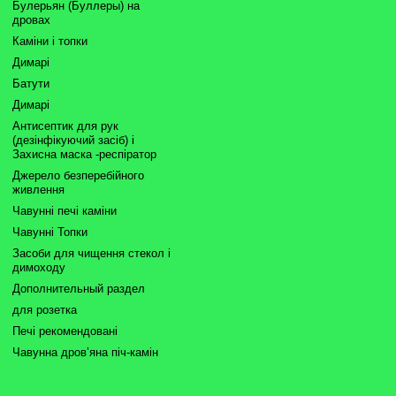
Булерьян (Буллеры) на
дровах
Каміни і топки
Димарі
Батути
Димарі
Антисептик для рук
(дезінфікуючий засіб) і
Захисна маска -респіратор
Джерело безперебійного
живлення
Чавунні печі каміни
Чавунні Топки
Засоби для чищення стекол і
димоходу
Дополнительный раздел
для розетка
Печі рекомендовані
Чавунна дров’яна піч-камін