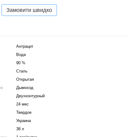
Замовити швидко
Антрацит
Вода
90 %
Сталь
Открытая
ов
Дымоход
Двухконтурный
24 мес
Твердое
Украина
38 л