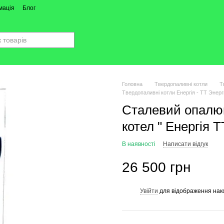
мація
Блог
Головна
Твердопаливні котли
Т
Твердопаливні котли Енергія - ТТ Энер
Сталевий опалю
котел " Енергія Т
В наявності
Написати відгук
26 500 грн
Увійти
для відображення нак
%