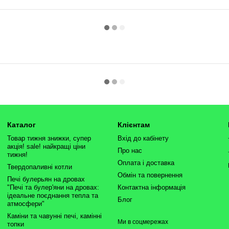
Каталог
Клієнтам
Товар тижня знижки, супер
Вхід до кабінету
акція! sale! найкращі ціни
Про нас
тижня!
Оплата і доставка
Твердопаливні котли
Обмін та повернення
Печі булерьян на дровах
"Печі та булер'яни на дровах:
Контактна інформація
ідеальне поєднання тепла та
Блог
атмосфери"
Каміни та чавунні печі, камінні
Ми в соцмережах
топки