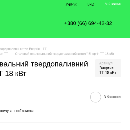
Мій кошик
Укр
Рус
Вхід
+380 (66) 694-42-32
вердопаливні котли Енергія - ТТ
гия ТТ
Сталевий опалювальний твердопаливний котел " Енергія ТТ 18 кВт
вальний твердопаливний
Артикул
Энергия
Т 18 кВт
ТТ 18 кВт
В бажання
опичувальної знижки