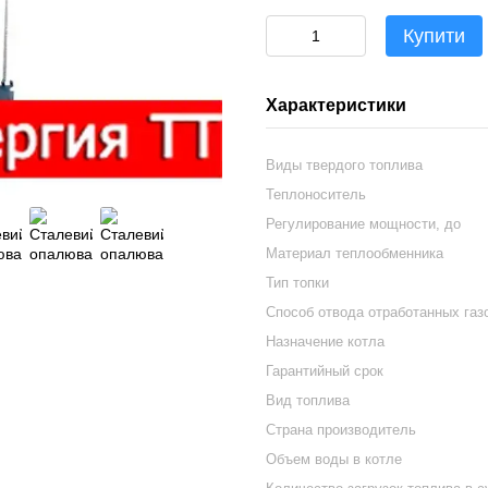
Купити
Характеристики
Виды твердого топлива
Теплоноситель
Регулирование мощности, до
Материал теплообменника
Тип топки
Способ отвода отработанных газ
Назначение котла
Гарантийный срок
Вид топлива
Страна производитель
Объем воды в котле