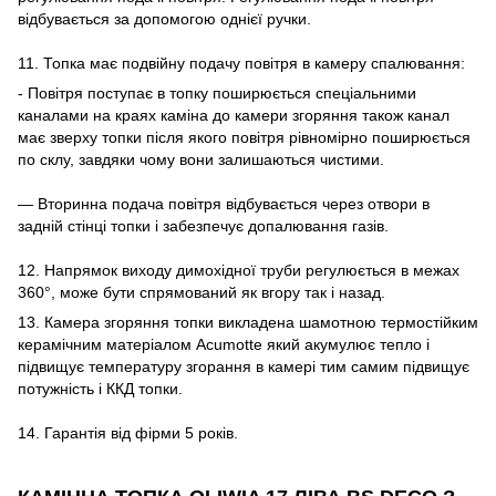
відбувається за допомогою однієї ручки.
11. Топка має подвійну подачу повітря в камеру спалювання:
- Повітря поступає в топку поширюється спеціальними
каналами на краях каміна до камери згоряння також канал
має зверху топки після якого повітря рівномірно поширюється
по склу, завдяки чому вони залишаються чистими.
― Вторинна подача повітря відбувається через отвори в
задній стінці топки і забезпечує допалювання газів.
12. Напрямок виходу димохідної труби регулюється в межах
360°, може бути спрямований як вгору так і назад.
13. Камера згоряння топки викладена шамотною термостійким
керамічним матеріалом Acumotte який акумулює тепло і
підвищує температуру згорання в камері тим самим підвищує
потужність і ККД топки.
14. Гарантія від фірми 5 років.