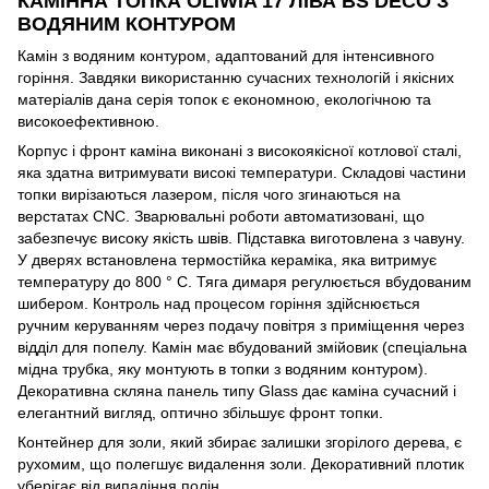
КАМІННА ТОПКА OLIWIA 17 ЛІВА BS DECO З
ВОДЯНИМ КОНТУРОМ
Камін з водяним контуром, адаптований для інтенсивного
горіння. Завдяки використанню сучасних технологій і якісних
матеріалів дана серія топок є економною, екологічною та
високоефективною.
Корпус і фронт каміна виконані з високоякісної котлової сталі,
яка здатна витримувати високі температури. Складові частини
топки вирізаються лазером, після чого згинаються на
верстатах CNC. Зварювальні роботи автоматизовані, що
забезпечує високу якість швів. Підставка виготовлена з чавуну.
У дверях встановлена термостійка кераміка, яка витримує
температуру до 800 ° C. Тяга димаря регулюється вбудованим
шибером. Контроль над процесом горіння здійснюється
ручним керуванням через подачу повітря з приміщення через
відділ для попелу. Камін має вбудований змійовик (спеціальна
мідна трубка, яку монтують в топки з водяним контуром).
Декоративна скляна панель типу Glass дає каміна сучасний і
елегантний вигляд, оптично збільшує фронт топки.
Контейнер для золи, який збирає залишки згорілого дерева, є
рухомим, що полегшує видалення золи. Декоративний плотик
уберігає від випадіння полін.