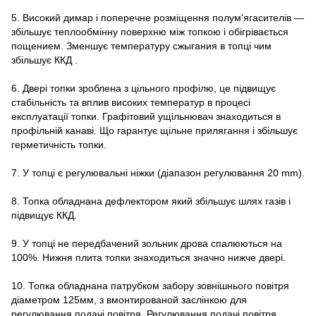
5. Високий димар і поперечне розміщення полум'ягасителів ―
збільшує теплообмінну поверхню між топкою і обігрівається
пощением. Зменшує температуру сжыгания в топці чим
збільшує ККД .
6. Двері топки зроблена з цільного профілю, це підвищує
стабільність та вплив високих температур в процесі
експлуатації топки. Графітовий ущільнювач знаходиться в
профільній канаві. Що гарантує щільне прилягання і збільшує
герметичність топки.
7. У топці є регулювальні ніжки (діапазон регулювання 20 mm).
8. Топка обладнана дефлектором який збільшує шлях газів і
підвищує ККД.
9. У топці не передбачений зольник дрова спалюються на
100%. Нижня плита топки знаходиться значно нижче двері.
10. Топка обладнана патрубком забору зовнішнього повітря
діаметром 125мм, з вмонтированой заслінкою для
регулювання подачі повітря. Регулювання подачі повітря