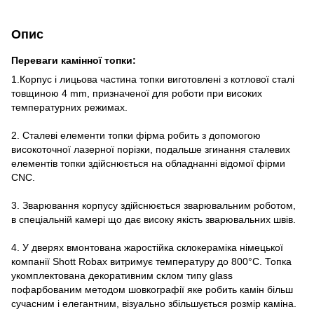
Опис
Переваги камінної топки:
1.Корпус і лицьова частина топки виготовлені з котлової сталі
товщиною 4 mm, призначеної для роботи при високих
температурних режимах.
2. Сталеві елементи топки фірма робить з допомогою
високоточної лазерної порізки, подальше згинання сталевих
елементів топки здійснюється на обладнанні відомої фірми
CNC.
3. Зварювання корпусу здійснюється зварювальним роботом,
в спеціальній камері що дає високу якість зварювальних швів.
4. У дверях вмонтована жаростійка склокераміка німецької
компанії Shott Robax витримує температуру до 800°C. Топка
укомплектована декоративним склом типу glass
пофарбованим методом шовкографії яке робить камін більш
сучасним і елегантним, візуально збільшується розмір каміна.