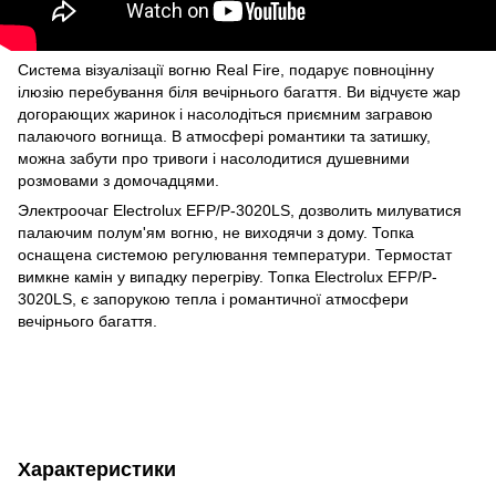
Система візуалізації вогню Real Fire, подарує повноцінну
ілюзію перебування біля вечірнього багаття. Ви відчуєте жар
догорающих жаринок і насолодіться приємним загравою
палаючого вогнища. В атмосфері романтики та затишку,
можна забути про тривоги і насолодитися душевними
розмовами з домочадцями.
Электроочаг Electrolux EFP/P-3020LS, дозволить милуватися
палаючим полум'ям вогню, не виходячи з дому. Топка
оснащена системою регулювання температури. Термостат
вимкне камін у випадку перегріву. Топка Electrolux EFP/P-
3020LS, є запорукою тепла і романтичної атмосфери
вечірнього багаття.
Характеристики