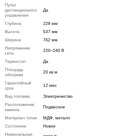
Пульт
дистанционного
Да
управления
Глубина
228 мм
Высота
537 мм
Ширина
762 мм
Напряжение
220~240 В
сети
Термостат
Да
Площадь
20 кв.м
обогрева
Гарантийный
12 мес
срок
Вид топлива
Электричество
Расположение
Подвесное
камина
Материал топки
МДФ, металл
Состояние
Новое
Номинальная