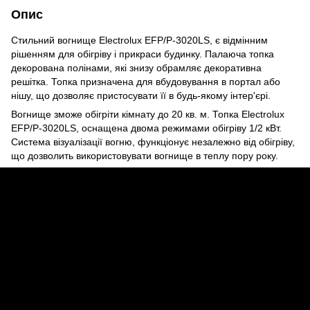
Опис
Стильний вогнище Electrolux EFP/P-3020LS, є відмінним
рішенням для обігріву і прикраси будинку. Палаюча топка
декорована полінами, які знизу обрамляє декоративна
решітка. Топка призначена для вбудовування в портал або
нішу, що дозволяє пристосувати її в будь-якому інтер'єрі.
Вогнище зможе обігріти кімнату до 20 кв. м. Топка Electrolux
EFP/P-3020LS, оснащена двома режимами обігріву 1/2 кВт.
Система візуалізації вогню, функціонує незалежно від обігріву,
що дозволить використовувати вогнище в теплу пору року.