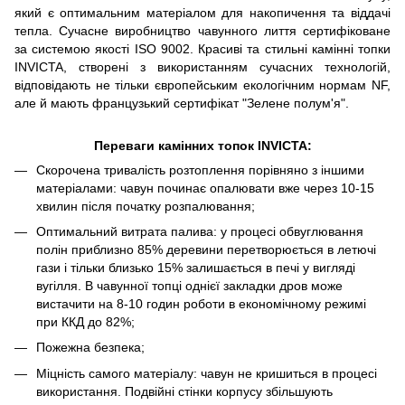
який є оптимальним матеріалом для накопичення та віддачі
тепла. Сучасне виробництво чавунного лиття сертифіковане
за системою якості ISO 9002. Красиві та стильні камінні топки
INVICTA, створені з використанням сучасних технологій,
відповідають не тільки європейським екологічним нормам NF,
але й мають французький сертифікат "Зелене полум'я".
Переваги камінних топок
INVICTA:
Скорочена тривалість розтоплення порівняно з іншими
матеріалами: чавун починає опалювати вже через 10-15
хвилин після початку розпалювання;
Оптимальний витрата палива: у процесі обвуглювання
полін приблизно 85% деревини перетворюється в летючі
гази і тільки близько 15% залишається в печі у вигляді
вугілля. В чавунної топці однієї закладки дров може
вистачити на 8-10 годин роботи в економічному режимі
при ККД до 82%;
Пожежна безпека;
Міцність самого матеріалу: чавун не кришиться в процесі
використання. Подвійні стінки корпусу збільшують