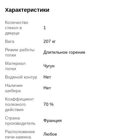
Характеристики
Количество
стекол в
1
дверце
Вага
207 кг
Режим работы
Длительное горение
топки
Материал
Чугун
топки
Водяной контур
Нет
Наличие
Нет
шибера
Коэффициент
полезного
70 %
действия
Страна
Франция
производитель
Расположение
Любое
печи-камина