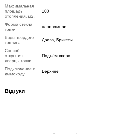
Максимальная
площадь
100
отопления, м2.
Форма стекла
панорамное
топки
Виды твердого
Дрова, Брикеты
топлива
Способ
открытия
Подъём вверх
дверцы топки
Подключение к
Верхнее
дымоходу
Відгуки