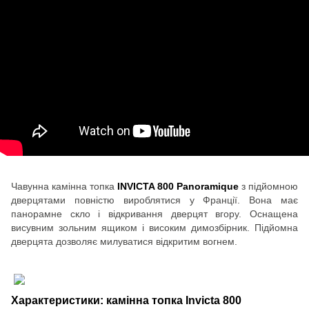
Чавунна камінна топка
INVICTA 800 Panoramique
з підйомною
дверцятами повністю вироблятися у Франції. Вона має
панорамне скло і відкривання дверцят вгору. Оснащена
висувним зольним ящиком і високим димозбірник. Підйомна
дверцята дозволяє милуватися відкритим вогнем.
Характеристики: камінна топка Invicta 800