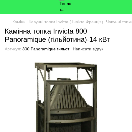
Каміни
Чавунні топки Invicta ( Інвікта Франція)
Чавунні топки 
Камінна топка Invicta 800
Panoramique (гільйотина)-14 кВт
Артикул:
800 Panoramique гильот
Написати відгук