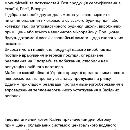
модифікацій та потужностей. Вся продукція сертифікована в
Україні, Росії, Білорусі.
Підібравши необхідну модель можна успішно вирішити
питання опалення як окремого сільського будинку, дачі або
котеджу, так і багатоквартирного будинку, школи, виробничих
приміщень або всього невеличкого мікрорайону. При цьому
будуть дотримані високі європейські вимоги щодо екологічних
показників.
Висока якість і надійність продукції нашого виробництва,
постійне врахування інтересів покупця, оперативне
реагування на її потреби та побажання, створили нам
репутацію надійного партнера.
Майже в кожній області України присутні представники нашого
підприємства, які пропонують нашу продукцію на ринку.
Вдалим прикладом реалізації программыэнергосбережения є
впровадження теплоенергетичного устаткування в Західних
регіонах.
Твердопаливний котел
Kalvis
призначений для обігріву
приміщень, обладнаних системою центрального водяного