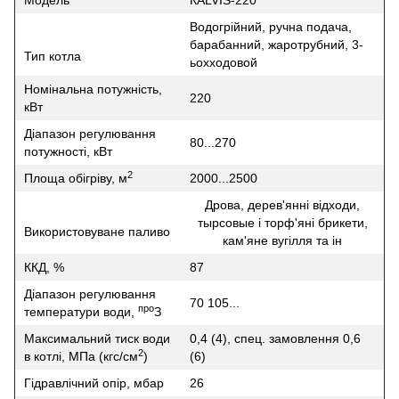
Модель
КALVIS-220
Водогрійний, ручна подача,
барабанний, жаротрубний, 3-
Тип котла
ьохходовой
Номінальна потужність,
220
кВт
Діапазон регулювання
80...270
потужності, кВт
2
Площа обігріву, м
2000...2500
Дрова, дерев'янні відходи,
тырсовые і торф'яні брикети,
Використовуване паливо
кам'яне вугілля та ін
ККД, %
87
Діапазон регулювання
70 105...
про
температури води,
З
Максимальний тиск води
0,4 (4), спец. замовлення 0,6
2
в котлі, МПа (кгс/см
)
(6)
Гідравлічний опір, мбар
26