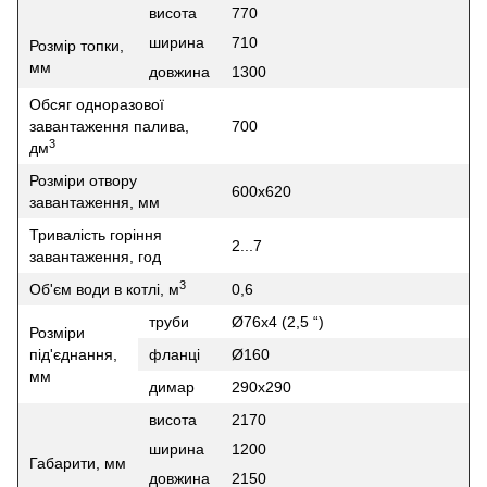
висота
770
ширина
710
Розмір топки,
мм
довжина
1300
Обсяг одноразової
завантаження палива,
700
3
дм
Розміри отвору
600х620
завантаження, мм
Тривалість горіння
2...7
завантаження, год
3
Об'єм води в котлі, м
0,6
труби
Ø76х4 (2,5 “)
Розміри
під'єднання,
фланці
Ø160
мм
димар
290х290
висота
2170
ширина
1200
Габарити, мм
довжина
2150