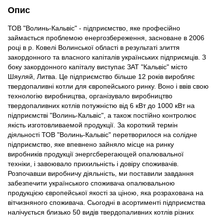
Опис
ТОВ "Волинь-Кальвіс" - підприємство, яке професійно
займається проблемою енергозбереження, засноване в 2006
році в р. Ковелі Волинської області в результаті злиття
закордонного та власного капіталів українських підприємців. З
боку закордонного капіталу виступає ЗАТ "Кальвіс" місто
Шяуляй, Литва. Це підприємство більше 12 років виробляє
твердопаливні котли для європейського ринку. Воно і ввів свою
технологію виробництва, організувало виробництво
твердопаливних котлів потужністю від 6 кВт до 1000 кВт на
підприємстві "Волинь-Кальвіс", а також постійно контролює
якість изготовливаемой продукції. За короткий термін
діяльності ТОВ "Волинь-Кальвіс" перетворилося на солідне
підприємство, яке впевнено зайняло місце на ринку
виробників продукції энергсберегающей опалювальної
техніки, і завоювало прихильність і довіру споживачів.
Розпочавши виробничу діяльність, ми поставили завдання
забезпечити українського споживача опалювальною
продукцією європейської якості за ціною, яка розрахована на
вітчизняного споживача. Сьогодні в асортименті підприємства
налічується близько 50 видів твердопаливних котлів різних