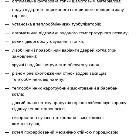
оптимальна футеровка топки шамотовым матеріалом;
подув підігрітого первинного і вторинного повітря в зону
горіння;
установка в теплообмінниках турбулізаторів;
автоматична підтримка заданого температурного режиму;
великі двері обслуговування і топки;
лівобічний і правобічний варіанти дверей котла (при
замовленні);
зручні і надійні інструменти обслуговування;
рівномірне охолодження стінок водою захищає
теплообмінник від накипу;
теплообмінник жаротрубний змонтований в барабані
котла;
довгий шлях потоку продуктів горіння забезпечує хорошу
віддачу тепла теплоносієві;
використана сучасна технологія і високоякісні
комплектуючі;
котел пофарбований механічно стійкою порошковою