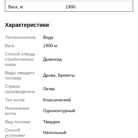
Вага, кг
1900
Характеристики
Теплоноситель
Вода
Вага
1900 кг
Способ отвода
отработанных
Дымоход
газов
Виды твердого
Дрова, Брикеты
топлива
Страна
Литва
производитель
Тип котла
Классический
Назначение
Одноконтурный
котла
Вид топлива
Твердое
Способ
Напольный
установки