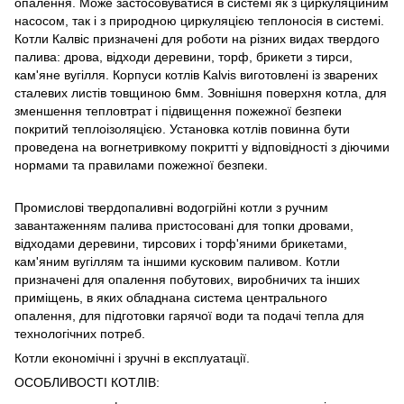
опалення. Може застосовуватися в системі як з циркуляційним
насосом, так і з природною циркуляцією теплоносія в системі.
Котли Калвіс призначені для роботи на різних видах твердого
палива: дрова, відходи деревини, торф, брикети з тирси,
кам'яне вугілля. Корпуси котлів Kalvis виготовлені із зварених
сталевих листів товщиною 6мм. Зовнішня поверхня котла, для
зменшення тепловтрат і підвищення пожежної безпеки
покритий теплоізоляцією. Установка котлів повинна бути
проведена на вогнетривкому покритті у відповідності з діючими
нормами та правилами пожежної безпеки.
Промислові твердопаливні водогрійні котли з ручним
завантаженням палива пристосовані для топки дровами,
відходами деревини, тирсових і торф'яними брикетами,
кам'яним вугіллям та іншими кусковим паливом. Котли
призначені для опалення побутових, виробничих та інших
приміщень, в яких обладнана система центрального
опалення, для підготовки гарячої води та подачі тепла для
технологічних потреб.
Котли економічні і зручні в експлуатації.
ОСОБЛИВОСТІ КОТЛІВ: