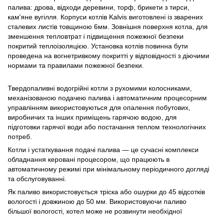
палива: дрова, відходи деревини, торф, брикети з тирси,
кам'яне вугілля. Корпуси котлів Kalvis виготовлені із зварених
сталевих листів товщиною 6мм. Зовнішня поверхня котла, для
зменшення тепловтрат і підвищення пожежної безпеки
покритий теплоізоляцією. Установка котлів повинна бути
проведена на вогнетривкому покритті у відповідності з діючими
нормами та правилами пожежної безпеки.
Твердопаливні водогрійні котли з рухомими колосниками,
механізованою подачею палива і автоматичним процесорним
управлінням використовуються для опалення побутових,
виробничих та інших приміщень гарячою водою, для
підготовки гарячої води або постачання теплом технологічних
потреб.
Котли і устаткування подачі палива — це сучасні комплекси
обладнання керовані процесором, що працюють в
автоматичному режимі при мінімальному періодичного догляді
та обслуговуванні.
Як паливо використовується тріска або ошурки до 45 відсотків
вологості і довжиною до 50 мм. Використовуючи паливо
більшої вологості, котел може не розвинути необхідної