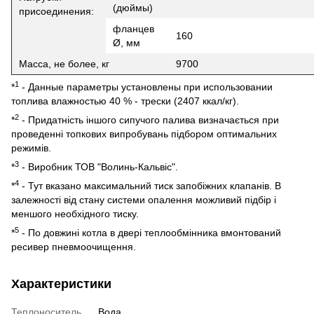
(дюймы)
присоединения:
фланцев
160
Ø, мм
Масса, не более, кг
9700
1
*
- Данные параметры установлены при использовании
топлива влажностью 40 % - трески (2407 ккал/кг).
2
*
- Придатність іншого сипучого палива визначається при
проведенні топкових випробувань підбором оптимальних
режимів.
3
*
- Виробник ТОВ "Волинь-Кальвіс".
4
*
- Тут вказано максимальний тиск запобіжних клапанів. В
залежності від стану системи опалення можливий підбір і
меншого необхідного тиску.
5
*
- По довжині котла в двері теплообмінника вмонтований
ресивер пневмоочищення.
Характеристики
Теплоноситель
Вода