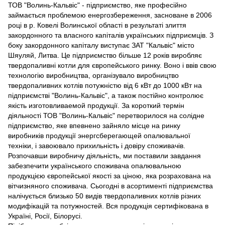
ТОВ "Волинь-Кальвіс" - підприємство, яке професійно
займається проблемою енергозбереження, засноване в 2006
році в р. Ковелі Волинської області в результаті злиття
закордонного та власного капіталів українських підприємців. З
боку закордонного капіталу виступає ЗАТ "Кальвіс" місто
Шяуляй, Литва. Це підприємство більше 12 років виробляє
твердопаливні котли для європейського ринку. Воно і ввів свою
технологію виробництва, організувало виробництво
твердопаливних котлів потужністю від 6 кВт до 1000 кВт на
підприємстві "Волинь-Кальвіс", а також постійно контролює
якість изготовливаемой продукції. За короткий термін
діяльності ТОВ "Волинь-Кальвіс" перетворилося на солідне
підприємство, яке впевнено зайняло місце на ринку
виробників продукції энергсберегающей опалювальної
техніки, і завоювало прихильність і довіру споживачів.
Розпочавши виробничу діяльність, ми поставили завдання
забезпечити українського споживача опалювальною
продукцією європейської якості за ціною, яка розрахована на
вітчизняного споживача. Сьогодні в асортименті підприємства
налічується близько 50 видів твердопаливних котлів різних
модифікацій та потужностей. Вся продукція сертифікована в
Україні, Росії, Білорусі.