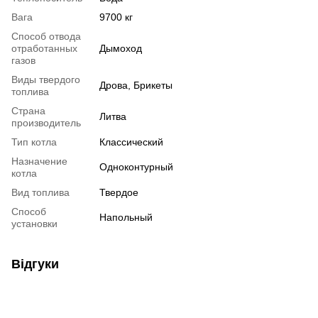
Вага
9700 кг
Способ отвода
отработанных
Дымоход
газов
Виды твердого
Дрова, Брикеты
топлива
Страна
Литва
производитель
Тип котла
Классический
Назначение
Одноконтурный
котла
Вид топлива
Твердое
Способ
Напольный
установки
Відгуки