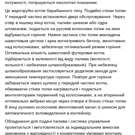
потужності, погіршуються екологічні показники.
Це жаротрубні котли барабанного типу. Подвійні стінки топки.
У передній частині встановлені двері обслуговування. Через
отвір в іншому кінці котла, паливо шнеком або гідра
штовхачем, подається на рухливі колосники топки на яких
відбувається горіння. Нижня частина стін топки викладена
шамотовым цеглою і арка вогнетривкого бетону, змонтовано
над колосниками, забезпечує оптимальний режим горіння.
Оптимальна кількість шамотовой футеровки котла
підбирається в залежності від виду палива (вологості,
зольності і небезпеки шлакообразованія). При небезпеці
шлакообразованія застосовуються додаткові заходи для
зменшення температури горіння. Повітря для горіння
забирається через щілини у передній частині котла,
обмиваючи стінки топки нагрівається і подається
вентиляторами первинний під колосниками, а на вторинний
оптимально вибрані місця через отвори в бічних стінах топки.
В кінці рухомих колосників змонтований канал зі шнеком для
автоматичного золовидалення в контейнер.
Обладнання для подачі палива і система управління
проектується і виготовляється за індивідуальним вимогам
замовника у відповідності з конкретними умовами монтажу.