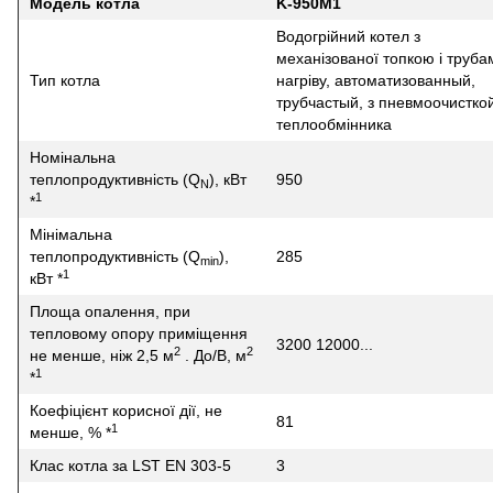
Модель котла
K-950M1
Водогрійний котел з
механізованої топкою і труба
Тип котла
нагріву, автоматизованный,
трубчастый, з пневмоочистко
теплообмінника
Номінальна
теплопродуктивність (Q
), кВт
950
N
1
*
Мінімальна
теплопродуктивність (Q
),
285
min
1
кВт *
Площа опалення, при
тепловому опору приміщення
3200 12000...
2
2
не менше, ніж 2,5 м
. До/В, м
1
*
Коефіцієнт корисної дії, не
81
1
менше, % *
Клас котла за LST EN 303-5
3