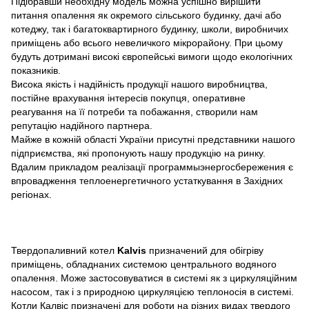
Підібравши необхідну модель можна успішно вирішити
питання опалення як окремого сільського будинку, дачі або
котеджу, так і багатоквартирного будинку, школи, виробничих
приміщень або всього невеличкого мікрорайону. При цьому
будуть дотримані високі європейські вимоги щодо екологічних
показників.
Висока якість і надійність продукції нашого виробництва,
постійне врахування інтересів покупця, оперативне
реагування на її потреби та побажання, створили нам
репутацію надійного партнера.
Майже в кожній області України присутні представники нашого
підприємства, які пропонують нашу продукцію на ринку.
Вдалим прикладом реалізації программыэнергосбережения є
впровадження теплоенергетичного устаткування в Західних
регіонах.
Твердопаливний котел
Kalvis
призначений для обігріву
приміщень, обладнаних системою центрального водяного
опалення. Може застосовуватися в системі як з циркуляційним
насосом, так і з природною циркуляцією теплоносія в системі.
Котли Калвіс призначені для роботи на різних видах твердого