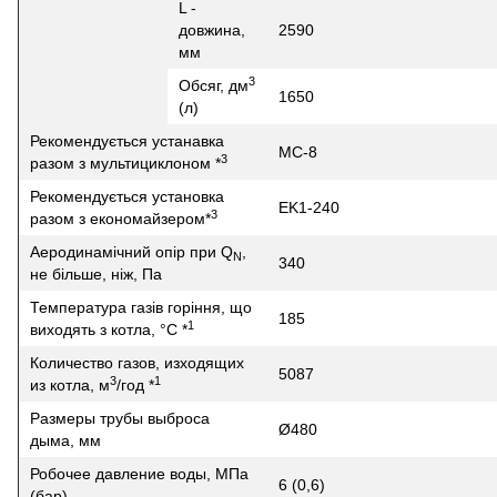
L -
довжина,
2590
мм
3
Обсяг, дм
1650
(л)
Рекомендується устанавка
MC-8
3
разом з мультициклоном *
Рекомендується установка
EK1-240
3
разом з економайзером*
Аеродинамічний опір при Q
,
N
340
не більше, ніж, Па
Температура газів горіння, що
185
1
виходять з котла, °C *
Количество газов, изходящих
5087
3
1
из котла, м
/год *
Размеры трубы выброса
Ø480
дыма, мм
Робочее давление воды, МПа
6 (0,6)
(бар)