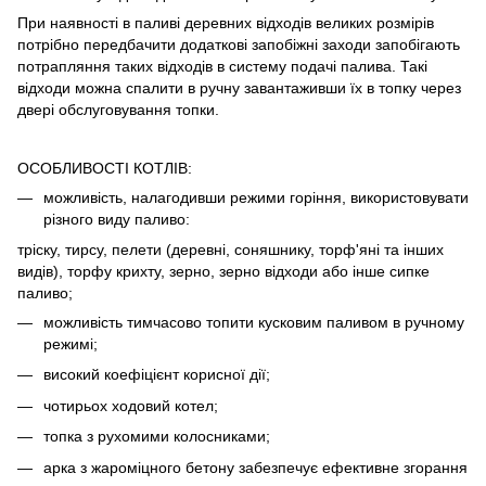
При наявності в паливі деревних відходів великих розмірів
потрібно передбачити додаткові запобіжні заходи запобігають
потрапляння таких відходів в систему подачі палива. Такі
відходи можна спалити в ручну завантаживши їх в топку через
двері обслуговування топки.
ОСОБЛИВОСТІ КОТЛІВ:
можливість, налагодивши режими горіння, використовувати
різного виду паливо:
тріску, тирсу, пелети (деревні, соняшнику, торф'яні та інших
видів), торфу крихту, зерно, зерно відходи або інше сипке
паливо;
можливість тимчасово топити кусковим паливом в ручному
режимі;
високий коефіцієнт корисної дії;
чотирьох ходовий котел;
топка з рухомими колосниками;
арка з жароміцного бетону забезпечує ефективне згорання