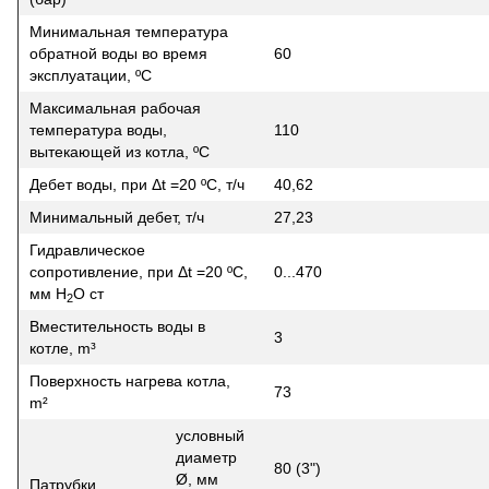
Минимальная температура
обратной воды во время
60
эксплуатации, ºC
Максимальная рабочая
температура воды,
110
вытекающей из котла, ºC
Дебет воды, при Δt =20 ºC, т/ч
40,62
Минимальный дебет, т/ч
27,23
Гидравлическое
сопротивление, при Δt =20 ºC,
0...470
мм H
O ст
2
Вместительность воды в
3
котле, m³
Поверхность нагрева котла,
73
m²
условный
диаметр
80 (3")
Ø, мм
Патрубки