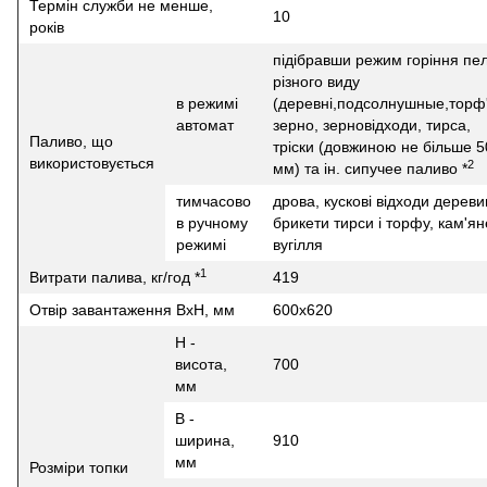
Термін служби не менше,
10
років
підібравши режим горіння пе
різного виду
в режимі
(деревні,подсолнушные,торф'
автомат
зерно, зерновідходи, тирса,
Паливо, що
тріски (довжиною не більше 5
використовується
2
мм) та ін. сипучее паливо *
тимчасово
дрова, кускові відходи дереви
в ручному
брикети тирси і торфу, кам'ян
режимі
вугілля
1
Витрати палива, кг/год *
419
Отвір завантаження ВхН, мм
600x620
H -
висота,
700
мм
В -
ширина,
910
мм
Розміри топки