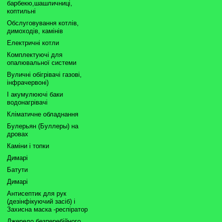
барбекю,шашличниці,
коптильні
Обслуговування котлів,
димоходів, камінів
Електричні котли
Комплектуючі для
опалювальної системи
Вуличні обігрівачі газові,
інфрачервоні)
І акумулюючі баки
водонагрівачі
Кліматичне обладнання
Булерьян (Буллеры) на
дровах
Каміни і топки
Димарі
Батути
Димарі
Антисептик для рук
(дезінфікуючий засіб) і
Захисна маска -респіратор
Джерело безперебійного