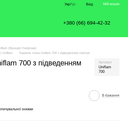
Мій кошик
Укр
Рус
Вхід
+380 (66) 694-42-32
niflam (Франція-Унифлам)
) Uniflam
Камінна топка Uniflam 700 з підведенням повітря
iflam 700 з підведенням
Артикул
Uniflam
700
В бажання
опичувальної знижки