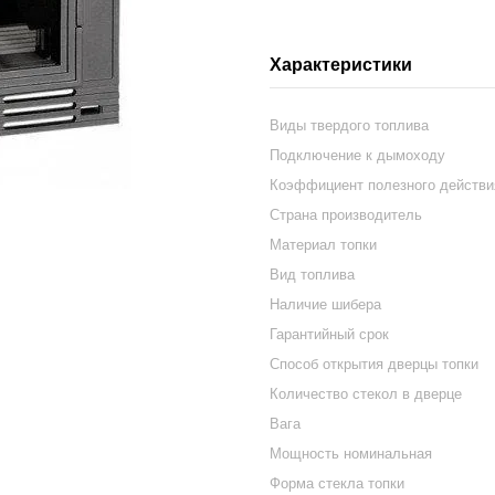
Характеристики
Виды твердого топлива
Подключение к дымоходу
Коэффициент полезного действи
Страна производитель
Материал топки
Вид топлива
Наличие шибера
Гарантийный срок
Способ открытия дверцы топки
Количество стекол в дверце
Вага
Мощность номинальная
Форма стекла топки