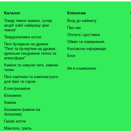
Каталог
Клієнтам
Товар тижня знижки, супер
Вхід до кабінету
акція! sale! найкращі ціни
Про нас
тижня!
Оплата і доставка
Твердопаливні котли
Обмін та повернення
Печі булерьян на дровах
"Печі та булер'яни на дровах:
Контактна інформація
ідеальне поєднання тепла та
Блог
атмосфери"
Каміни та чавунні печі, камінні
Ми в соцмережах
топки
Печі кам'янки та комплектуючі
для бані та сауни
Електрокаміни
Біокаміни
Каміни
Біокаміни (каміни на
біопаливі)
Газові котли
Мангали, гриль,