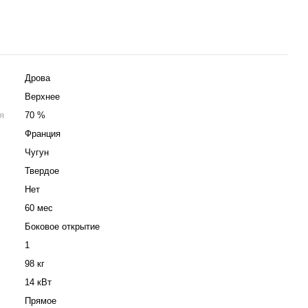
Дрова
Верхнее
я
70 %
Франция
Чугун
Твердое
Нет
60 мес
Боковое открытие
1
98 кг
14 кВт
Прямое