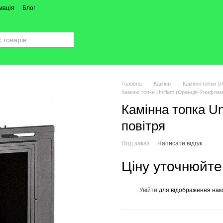
мація
Блог
Головна
Каміни
Камінні топки U
Камінні топки Uniflam (Франція-Унифлам
Камінна топка Un
повітря
Под заказ
Написати відгук
Ціну уточнюйте
Увійти
для відображення нак
%