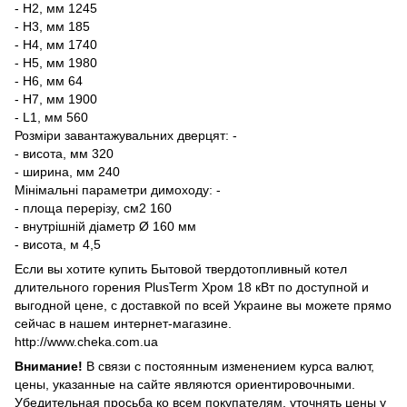
- Н2, мм 1245
- Н3, мм 185
- Н4, мм 1740
- Н5, мм 1980
- Н6, мм 64
- Н7, мм 1900
- L1, мм 560
Розміри завантажувальних дверцят: -
- висота, мм 320
- ширина, мм 240
Мінімальні параметри димоходу: -
- площа перерізу, см2 160
- внутрішній діаметр Ø 160 мм
- висота, м 4,5
Если вы хотите купить Бытовой твердотопливный котел
длительного горения PlusTerm Хром 18 кВт по доступной и
выгодной цене, с доставкой по всей Украине вы можете прямо
сейчас в нашем интернет-магазине.
http://www.cheka.com.ua
Внимание!
В связи с постоянным изменением курса валют,
цены, указанные на сайте являются ориентировочными.
Убедительная просьба ко всем покупателям, уточнять цены у