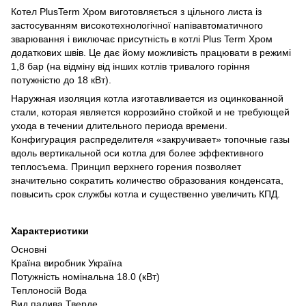
Котел PlusTerm Хром виготовляється з цільного листа із
застосуванням високотехнологічної напівавтоматичного
зварювання і виключає присутність в котлі Plus Term Хром
додаткових швів. Це дає йому можливість працювати в режимі
1,8 бар (на відміну від інших котлів тривалого горіння
потужністю до 18 кВт).
Наружная изоляция котла изготавливается из оцинкованной
стали, которая является коррозийно стойкой и не требующей
ухода в течении длительного периода времени.
Конфигурация распределителя «закручивает» топочные газы
вдоль вертикальной оси котла для более эффективного
теплосъема. Принцип верхнего горения позволяет
значительно сократить количество образования конденсата,
повысить срок службы котла и существенно увеличить КПД.
Характеристики
Основні
Країна виробник Україна
Потужність номінальна 18.0 (кВт)
Теплоносій Вода
Вид палива Тверде