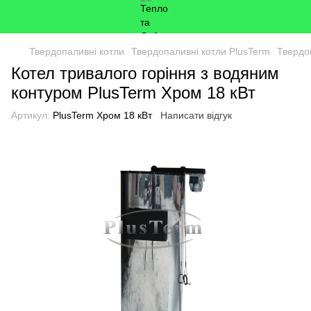
Твердопаливні котли
Твердопаливні котли PlusTerm
Твердо
Котел тривалого горіння з водяним
контуром PlusTerm Хром 18 кВт
Артикул:
PlusTerm Хром 18 кВт
Написати відгук