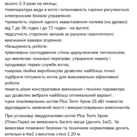
всього 2-3 рази на місяць;
•температура води в котлі і інтенсивність горіння регулюється
електронним блоком управління;
•тривалість горіння одного завантаження палива (на дровах)
від 7 до 36 годин і до 72 годин - на вугіллі;
•відсутність сторонніх запахів за рахунок газоплотного
виконання камери згоряння;
•безшумність роботи;
•рівномірне охолодження стінок циркулюючим теплоносієм,
що виключає локальні перегріви, утворення накипу і
продовжує термін служби котла;
•широка лінійка виробництва дозволяє найбільш точно
підібрати потужність котла для максимально ефективної
роботи;
•мають різне конструктивне виконання і технічні параметри,
що дозволяє вибрати найбільш оптимальний варіант ;
•ціни опалювальних котлів Plus Term Хром 18 кВт повністю
відповідають заявленій якості і використовуваних компонентів.
При установці твердопаливні котли Plus Term Хром
(ПлюсТерм) не вимагають багато місця (досить 1м2). За
вимогами пожежної безпеки та технічним нормативам досить
котельні в 4м2 з висотою стелі 2,20 м.