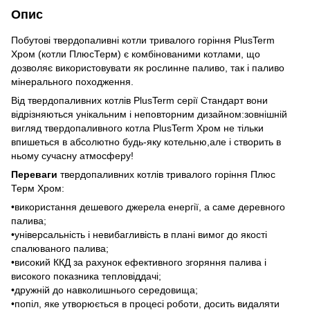
Опис
Побутові твердопаливні котли тривалого горіння PlusTerm
Хром (котли ПлюсТерм) є комбінованими котлами, що
дозволяє використовувати як рослинне паливо, так і паливо
мінерального походження.
Від твердопаливних котлів PlusTerm серії Стандарт вони
відрізняються унікальним і неповторним дизайном:зовнішній
вигляд твердопаливного котла PlusTerm Хром не тільки
впишеться в абсолютно будь-яку котельню,але і створить в
ньому сучасну атмосферу!
Переваги
твердопаливних котлів тривалого горіння Плюс
Терм Хром:
•використання дешевого джерела енергії, а саме деревного
палива;
•універсальність і невибагливість в плані вимог до якості
спалюваного палива;
•високий ККД за рахунок ефективного згоряння палива і
високого показника тепловіддачі;
•дружній до навколишнього середовища;
•попіл, яке утворюється в процесі роботи, досить видаляти