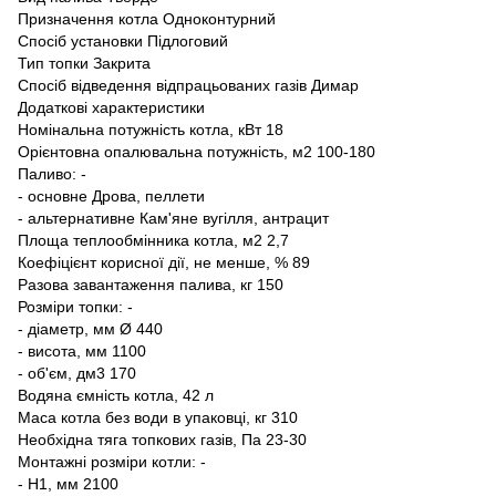
Призначення котла Одноконтурний
Спосіб установки Підлоговий
Тип топки Закрита
Спосіб відведення відпрацьованих газів Димар
Додаткові характеристики
Номінальна потужність котла, кВт 18
Орієнтовна опалювальна потужність, м2 100-180
Паливо: -
- основне Дрова, пеллети
- альтернативне Кам'яне вугілля, антрацит
Площа теплообмінника котла, м2 2,7
Коефіцієнт корисної дії, не менше, % 89
Разова завантаження палива, кг 150
Розміри топки: -
- діаметр, мм Ø 440
- висота, мм 1100
- об'єм, дм3 170
Водяна ємність котла, 42 л
Маса котла без води в упаковці, кг 310
Необхідна тяга топкових газів, Па 23-30
Монтажні розміри котли: -
- Н1, мм 2100