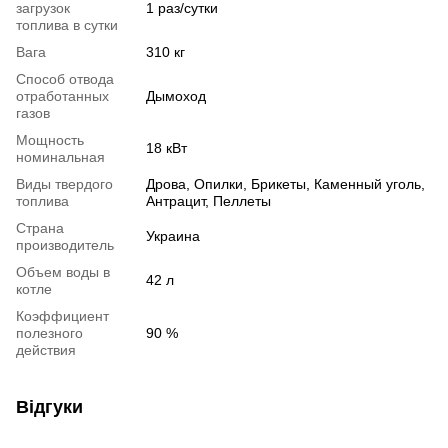
загрузок
1 раз/сутки
топлива в сутки
Вага
310 кг
Способ отвода
отработанных
Дымоход
газов
Мощность
18 кВт
номинальная
Виды твердого
Дрова, Опилки, Брикеты, Каменный уголь,
топлива
Антрацит, Пеллеты
Страна
Украина
производитель
Объем воды в
42 л
котле
Коэффициент
полезного
90 %
действия
Відгуки