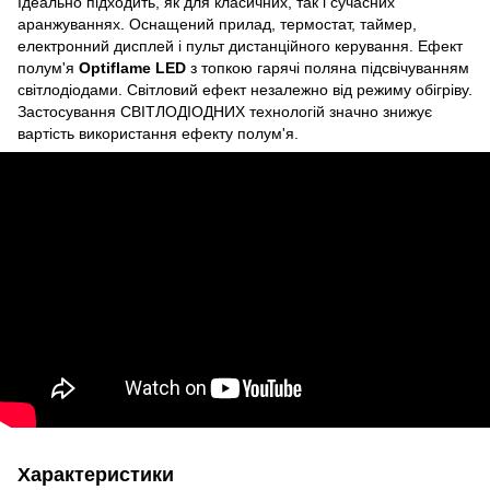
Ідеально підходить, як для класичних, так і сучасних
аранжуваннях. Оснащений прилад, термостат, таймер,
електронний дисплей і пульт дистанційного керування. Ефект
полум'я
Optiflame LED
з топкою гарячі поляна підсвічуванням
світлодіодами. Світловий ефект незалежно від режиму обігріву.
Застосування СВІТЛОДІОДНИХ технологій значно знижує
вартість використання ефекту полум'я.
Характеристики